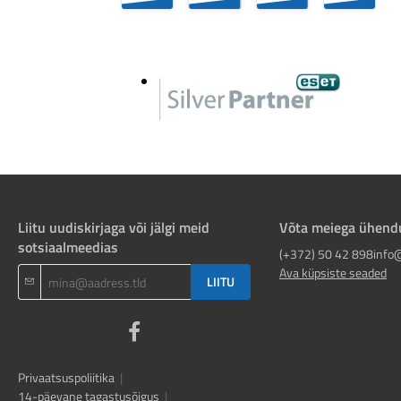
Liitu uudiskirjaga või jälgi meid
Võta meiega ühend
sotsiaalmeedias
(+372) 50 42 898
info
Ava küpsiste seaded
LIITU
Privaatsuspoliitika
|
14-päevane tagastusõigus
|