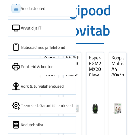
Digipood
Soodustooted
soovitab
Arvutid ja IT
Nutiseadmed ja Telefonid
Koormarihm
ESPERANZA
Esperanza
Koopiapabe
10m
EZA106
EGM209G
MultiOffice
Printerid & kontor
(9,5+0,5m)
-
MX209
A4
ERGO
Laetavad
Claw
80g/m2,
Pikk
patareid
Optiline
500
pinguti,
Ni-
Mänguri
lehte
Võrk & turvalahendused
Sinine
MH
Hiir
3Re
1tk
AA
(kogus
2600MAH
5
Teenused, Garantiilaiendused
4 tk
pakki)
Kodutehnika