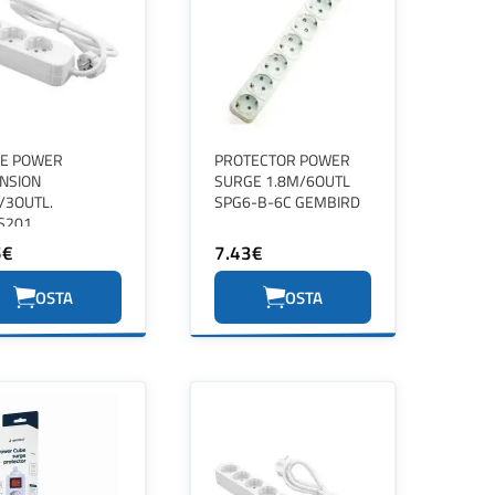
LE POWER
PROTECTOR POWER
NSION
SURGE 1.8M/6OUTL
/3OUTL.
SPG6-B-6C GEMBIRD
S201
IARANGE
5€
7.43€
OSTA
OSTA