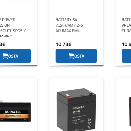
E POWER
BATTERY 6V
BATT
NSION
7.2AH/AM7.2-6
VRLA
/5OUTL SPG5-C-
ACUMAX EMU
EUR
EMBIRD
3€
10.73€
10.
OSTA
OSTA