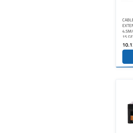
CABL
EXTE
4.5M
15 G
10.1