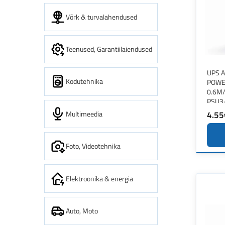
Võrk & turvalahendused
Teenused, Garantiilaiendused
UPS 
Kodutehnika
POWE
0.6M/
PSU3
Multimeedia
4.55
Foto, Videotehnika
Elektroonika & energia
Auto, Moto