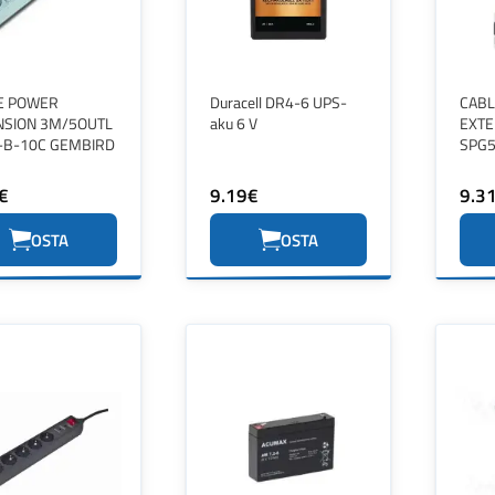
E POWER
Duracell DR4-6 UPS-
CAB
NSION 3M/5OUTL
aku 6 V
EXTE
-B-10C GEMBIRD
SPG5
€
9.19€
9.3
OSTA
OSTA