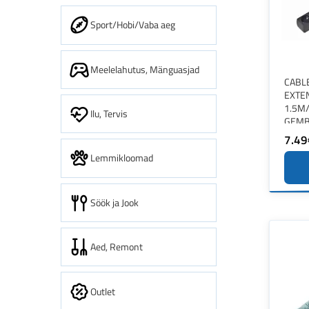
Sport/Hobi/Vaba aeg
Meelelahutus, Mänguasjad
CABL
EXTE
1.5M
Ilu, Tervis
GEMB
7.49
Lemmikloomad
Söök ja Jook
Aed, Remont
Outlet