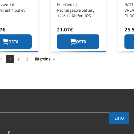
ssential
EnerGenie |
BATT
rrest 1 outlet
Rechargeable battery
VRLA
12 V 12 AH for UPS
EUR
7€
21.07€
25.
OSTA
OSTA
ne
1
2
3
Järgmine
LIITU