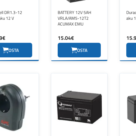
ell DR1.3-12
BATTERY 12V 5AH
Dura
ku 12 V
VRLA/AM5-12T2
aku 1
ACUMAX EMU
9€
15.04€
15.
OSTA
OSTA