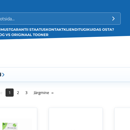
LIMUST
GARANTII STAATUS
KONTAKT
KLIENDITUGI
KUIDAS OSTA?
G VS ORIGINAAL TOONER
d
ne
1
2
3
Järgmine