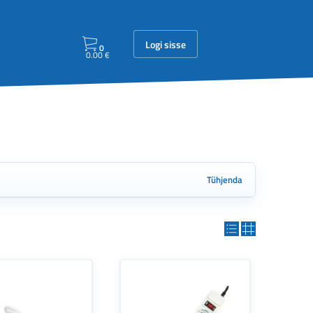
Logi sisse
0
0.00
€
Tühjenda