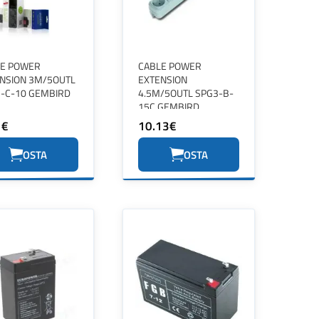
LE POWER
CABLE POWER
NSION 3M/5OUTL
EXTENSION
-C-10 GEMBIRD
4.5M/5OUTL SPG3-B-
15C GEMBIRD
1€
10.13€
OSTA
OSTA