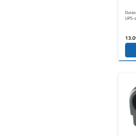
Durac
UPS-a
13.0