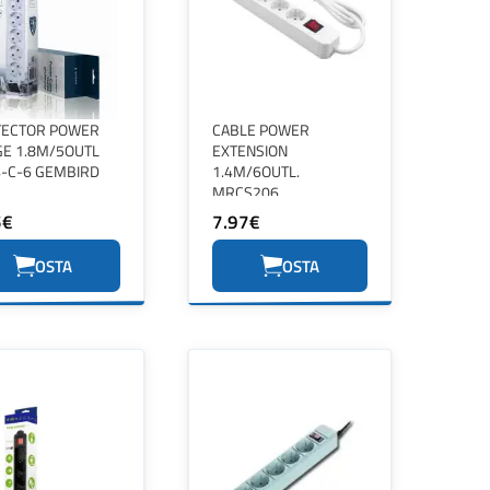
TECTOR POWER
CABLE POWER
E 1.8M/5OUTL
EXTENSION
-C-6 GEMBIRD
1.4M/6OUTL.
MRCS206
MEDIARANGE
5€
7.97€
OSTA
OSTA