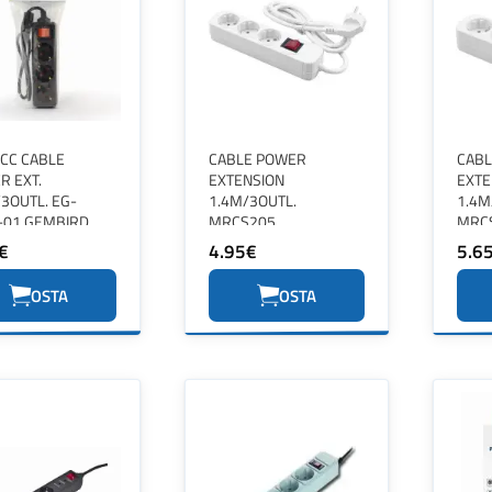
ACC CABLE
CABLE POWER
CAB
R EXT.
EXTENSION
EXTE
3OUTL. EG-
1.4M/3OUTL.
1.4M
-01 GEMBIRD
MRCS205
MRC
MEDIARANGE
MED
€
4.95€
5.6
OSTA
OSTA