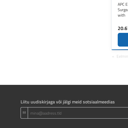
APC E
SurgeA
with
20.6
Eelmi
Liitu uudiskirjaga või jälgi meid sotsiaalmeedias