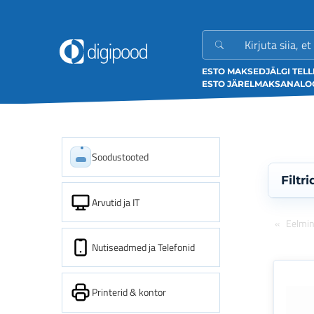
ESTO MAKSED
JÄLGI TEL
ESTO JÄRELMAKS
ANALOO
Soodustooted
Filtri
Arvutid ja IT
Eelmi
Nutiseadmed ja Telefonid
Printerid & kontor