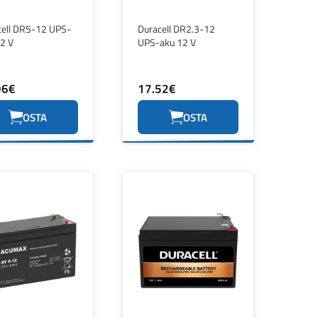
cell DR5-12 UPS-
Duracell DR2.3-12
2 V
UPS-aku 12 V
96€
17.52€
OSTA
OSTA