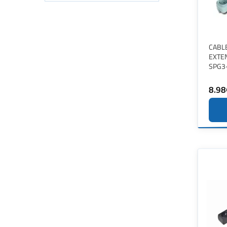
CABL
EXTE
SPG3
8.98