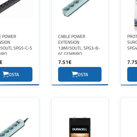
E POWER
CABLE POWER
PRO
NSION
EXTENSION
SURG
/5OUTL SPG5-C-5
1.8M/5OUTL. SPG3-B-
SPG4
IRD
6C GEMBIRD
€
7.51€
7.7
OSTA
OSTA