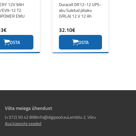
ERY 12V 9AH
Duracell DR12-12 UPS-
/EV9-12 T2
aku Suletud pliiaku
OPOWER EMU
(VRLA) 12 V 12 Ah
53€
32.10€
OSTA
OSTA
Võta meiega ühendust
(+372) 50 42 898
info@digipood.eu
Lembitu 2, Võru
Ava küpsiste seaded