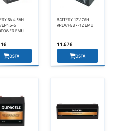
ERY 6V 4.5AH
BATTERY 12V 7AH
/EP4.5-6
VRLA/FGB7-12 EMU
OPOWER EMU
91€
11.67€
OSTA
OSTA