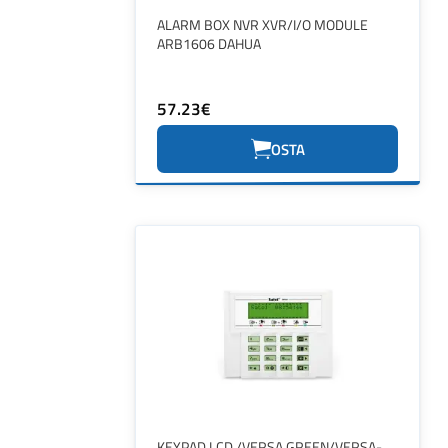
ALARM BOX NVR XVR/I/O MODULE
ARB1606 DAHUA
57.23€
OSTA
KEYPAD LCD /VERSA GREEN/VERSA-