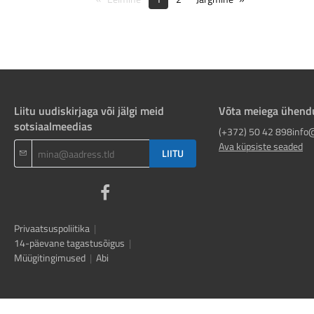
Liitu uudiskirjaga või jälgi meid
Võta meiega ühend
sotsiaalmeedias
(+372) 50 42 898
info
Ava küpsiste seaded
LIITU
Privaatsuspoliitika
|
14-päevane tagastusõigus
|
Müügitingimused
|
Abi