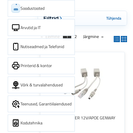
Soodustooted
Tühjenda
Filtrid
Arvutid ja IT
Eelmine
1
2
Järgmine
Nutiseadmed ja Telefonid
Printerid & kontor
Võrk & turvalahendused
Teenused, Garantiilaiendused
NET POE ADAPTER 12V/APOE GENWAY
Kodutehnika