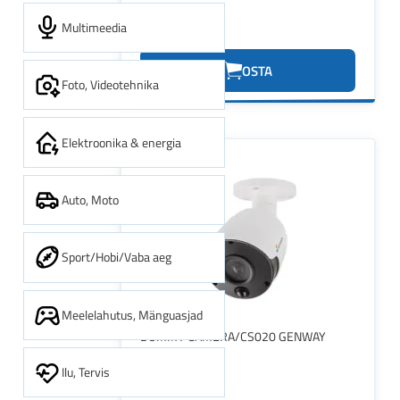
6.27€
Multimeedia
7.38€
OSTA
Foto, Videotehnika
Elektroonika & energia
Auto, Moto
Sport/Hobi/Vaba aeg
Meelelahutus, Mänguasjad
DUMMY CAMERA/CS020 GENWAY
Ilu, Tervis