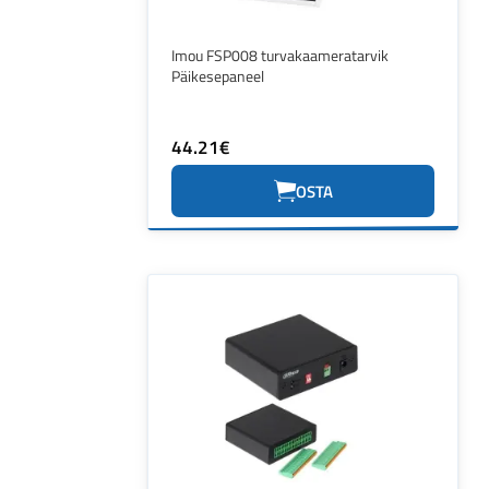
Imou FSP008 turvakaameratarvik
Päikesepaneel
44.21€
OSTA