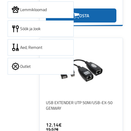
12.08€
Lemmikloomad
OSTA
Söök ja Jook
Aed, Remont
Outlet
USB EXTENDER UTP 50M/USB-EX-50
GENWAY
12.14€
15.57€