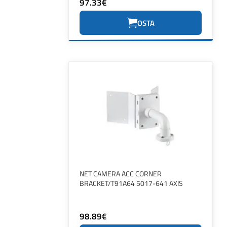
97.33€
OSTA
NET CAMERA ACC CORNER
BRACKET/T91A64 5017-641 AXIS
98.89€