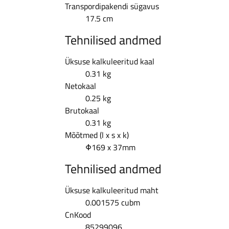
Transpordipakendi sügavus
17.5 cm
Tehnilised andmed
Üksuse kalkuleeritud kaal
0.31 kg
Netokaal
0.25 kg
Brutokaal
0.31 kg
Mõõtmed (l x s x k)
Φ169 x 37mm
Tehnilised andmed
Üksuse kalkuleeritud maht
0.001575 cubm
CnKood
85299096