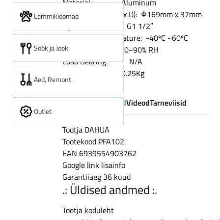
Material: Aluminum
shipping
Dimension (W x H x D): Φ169mm x 37mm
Lemmikloomad
over
Pipe Thread: G1 1/2″
200
Operating Temperature: -40ºC ~60ºC
EUR,
Söök ja Jook
Humidity: 0~90% RH
14-
Load Bearing: N/A
day
Weight: 0.25Kg
Aed, Remont
returns
Tehnilised andmed
Videod
Tarneviisid
Outlet
Tootja
DAHUA
Tootekood
PFA102
EAN
6939554903762
Google link
lisainfo
Garantiiaeg
36 kuud
.: Üldised andmed :.
Tootja koduleht