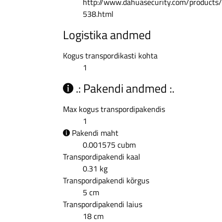
http://www.dahuasecurity.com/products
538.html
Logistika andmed
Kogus transpordikasti kohta
1
.: Pakendi andmed :.
Max kogus transpordipakendis
1
Pakendi maht
0.001575 cubm
Transpordipakendi kaal
0.31 kg
Transpordipakendi kõrgus
5 cm
Transpordipakendi laius
18 cm