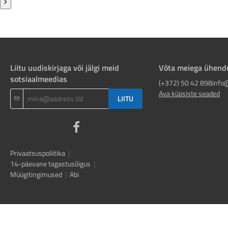
Liitu uudiskirjaga või jälgi meid
Võta meiega ühend
sotsiaalmeedias
(+372) 50 42 898
info
Ava küpsiste seaded
LIITU
Privaatsuspoliitika
|
14-päevane tagastusõigus
|
Müügitingimused
|
Abi