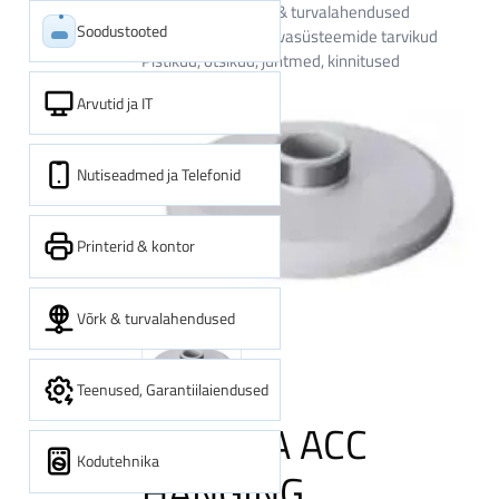
Kategooriad
Võrk & turvalahendused
Soodustooted
Turvasüsteemid
Turvasüsteemide tarvikud
Pistikud, otsikud, juhtmed, kinnitused
Arvutid ja IT
Nutiseadmed ja Telefonid
Printerid & kontor
Võrk & turvalahendused
Teenused, Garantiilaiendused
CAMERA ACC
Kodutehnika
HANGING