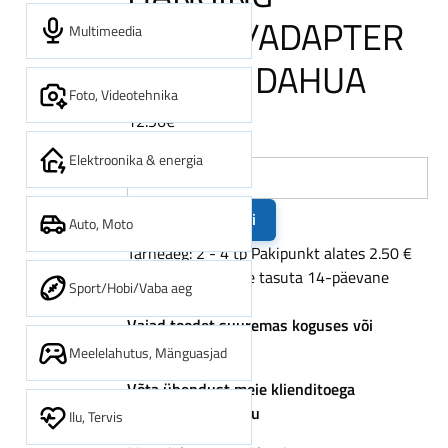
MOUNT/ADAPTER
Multimeedia
PFA102 DAHUA
Foto, Videotehnika
12.96€
E1
Elektroonika & energia
Lisa ostukorvi
Auto, Moto
Tarneaeg: 2 - 4 tp
Pakipunkt alates 2.50 €
Alates 200 € tarne tasuta
14-päevane
Sport/Hobi/Vaba aeg
Shipping,
tagastusõigus
parcel
Vajad toodet suuremas koguses või
point
püsitellimust?
Meelelahutus, Mänguasjad
from
Võta ühendust meie klienditoega
2.50
info[at]digipood.eu
Ilu, Tervis
EUR,
free