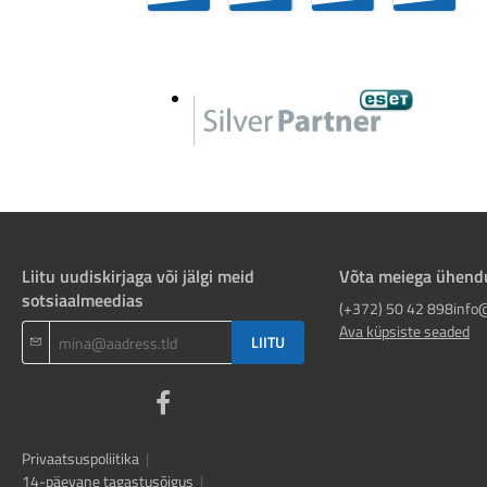
Liitu uudiskirjaga või jälgi meid
Võta meiega ühend
sotsiaalmeedias
(+372) 50 42 898
info
Ava küpsiste seaded
LIITU
Privaatsuspoliitika
|
14-päevane tagastusõigus
|