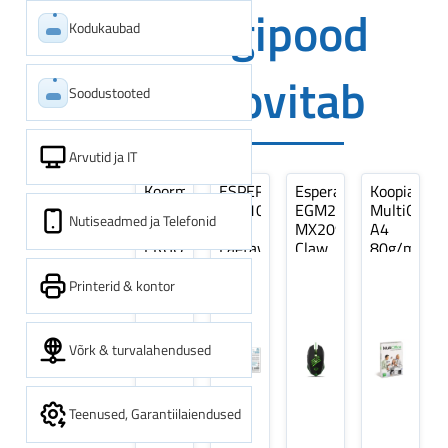
Digipood
Kodukaubad
soovitab
Soodustooted
Arvutid ja IT
Koormarihm
ESPERANZA
Esperanza
Koopiapabe
10m
EZA106
EGM209G
MultiOffice
Nutiseadmed ja Telefonid
(9,5+0,5m)
-
MX209
A4
ERGO
Laetavad
Claw
80g/m2,
Pikk
patareid
Optiline
500
pinguti,
Ni-
Mänguri
lehte
Printerid & kontor
Sinine
MH
Hiir
3Re
1tk
AA
(kogus
2600MAH
5
Võrk & turvalahendused
4 tk
pakki)
Teenused, Garantiilaiendused