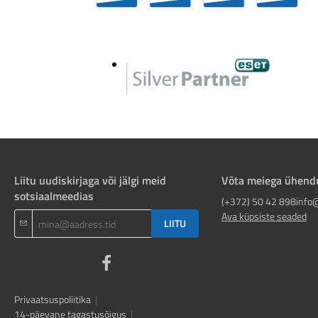
Liitu uudiskirjaga või jälgi meid
Võta meiega ühend
sotsiaalmeedias
(+372) 50 42 898
info
Ava küpsiste seaded
LIITU
Privaatsuspoliitika
|
14-päevane tagastusõigus
|