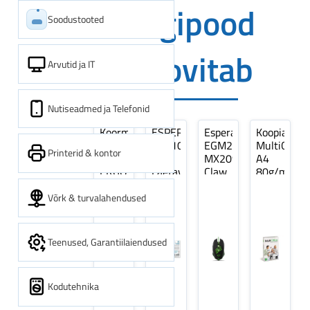
Digipood
Soodustooted
soovitab
Arvutid ja IT
Nutiseadmed ja Telefonid
Koormarihm
ESPERANZA
Esperanza
Koopiapabe
10m
EZA106
EGM209G
MultiOffice
Printerid & kontor
(9,5+0,5m)
-
MX209
A4
ERGO
Laetavad
Claw
80g/m2,
Pikk
patareid
Optiline
500
pinguti,
Ni-
Mänguri
lehte
Võrk & turvalahendused
Sinine
MH
Hiir
3Re
1tk
AA
(kogus
2600MAH
5
Teenused, Garantiilaiendused
4 tk
pakki)
Kodutehnika