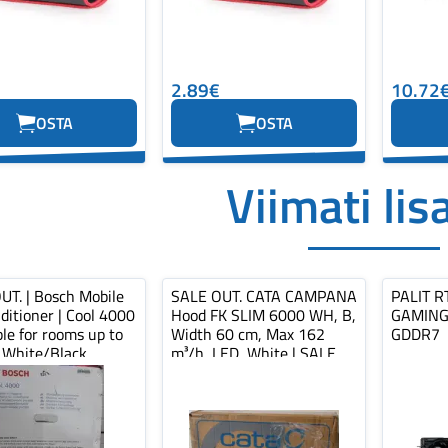
2.89€
10.72
OSTA
OSTA
Viimati lis
UT. | Bosch Mobile
SALE OUT. CATA CAMPANA
PALIT R
ditioner | Cool 4000
Hood FK SLIM 6000 WH, B,
GAMING
ble for rooms up to
Width 60 cm, Max 162
GDDR7
 White/Black...
m³/h, LED, White | SALE
OUT. |...