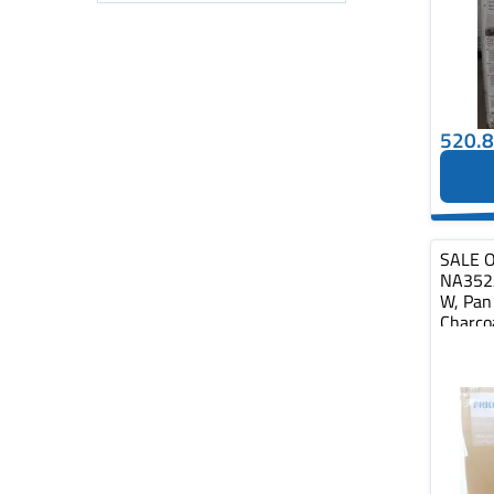
520.
SALE O
NA352/
W, Pan
Charco
Philips 