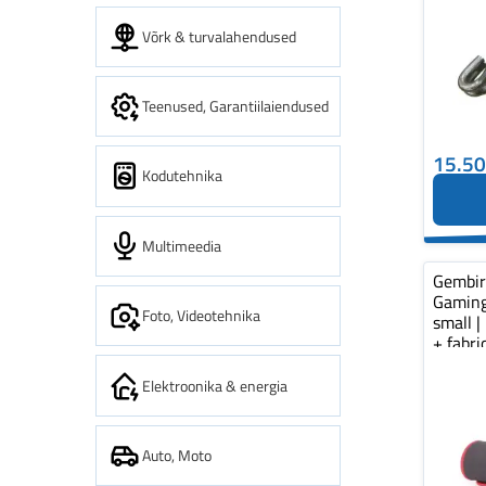
Võrk & turvalahendused
Teenused, Garantiilaiendused
15.5
Kodutehnika
Multimeedia
Gembi
Gaming
Foto, Videotehnika
small |
+ fabr
pad...
Elektroonika & energia
Auto, Moto