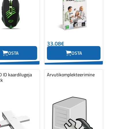
33.08€
OSTA
OSTA
 ID kaardilugeja
Arvutikomplekteerimine
tk