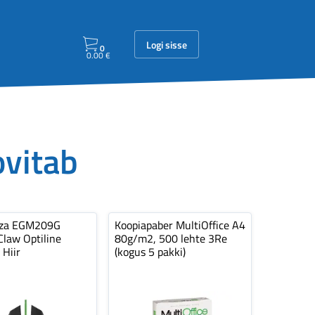
Logi sisse
0
0.00
€
ovitab
nza EGM209G
Koopiapaber MultiOffice A4
law Optiline
80g/m2, 500 lehte 3Re
 Hiir
(kogus 5 pakki)