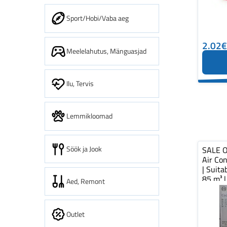
Sport/Hobi/Vaba aeg
2.02€
Meelelahutus, Mänguasjad
Ilu, Tervis
Lemmikloomad
Söök ja Jook
SALE O
Air Con
| Suita
85 m³ |
Aed, Remont
Outlet