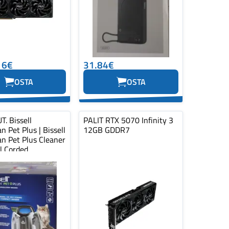
16€
31.84€
OSTA
OSTA
. Bissell
PALIT RTX 5070 Infinity 3
n Pet Plus | Bissell
12GB GDDR7
n Pet Plus Cleaner
| Corded
...