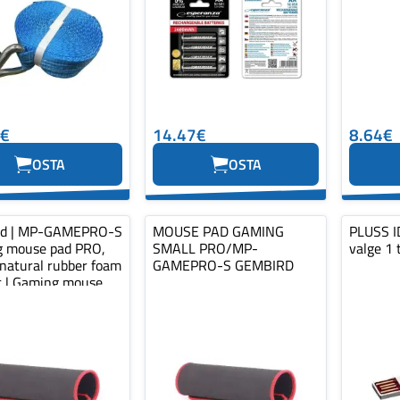
0€
14.47€
8.64€
OSTA
OSTA
rd | MP-GAMEPRO-S
MOUSE PAD GAMING
PLUSS ID
 mouse pad PRO,
SMALL PRO/MP-
valge 1 
 natural rubber foam
GAMEPRO-S GEMBIRD
ic | Gaming mouse