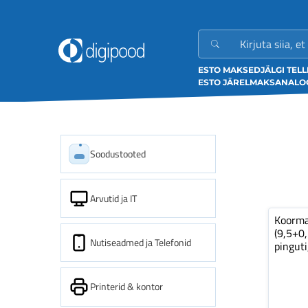
ESTO MAKSED
JÄLGI TEL
ESTO JÄRELMAKS
ANALOO
Soodustooted
Arvutid ja IT
Koorm
(9,5+0
Nutiseadmed ja Telefonid
pinguti
Printerid & kontor