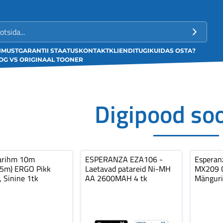
LIMUST
GARANTII STAATUS
KONTAKT
KLIENDITUGI
KUIDAS OSTA?
G VS ORIGINAAL TOONER
Digipood so
arihm 10m
ESPERANZA EZA106 -
Espera
,5m) ERGO Pikk
Laetavad patareid Ni-MH
MX209 C
, Sinine 1tk
AA 2600MAH 4 tk
Mänguri