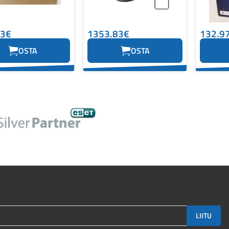
13€
1353.83€
132.9
OSTA
OSTA
LIITU