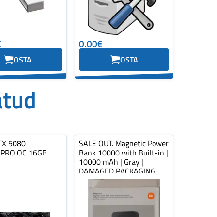
€
0.00€
OSTA
OSTA
atud
TX 5080
SALE OUT. Magnetic Power
PRO OC 16GB
Bank 10000 with Built-in |
10000 mAh | Gray |
DAMAGED PACKAGING,
MISSING WA...