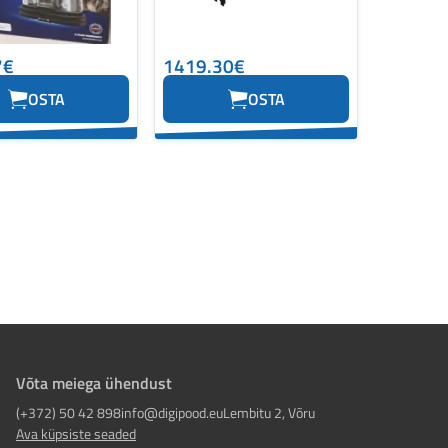
7€
1419.30€
OSTA
OSTA
Võta meiega ühendust
(+372) 50 42 898
info@digipood.eu
Lembitu 2, Võru
Ava küpsiste seaded