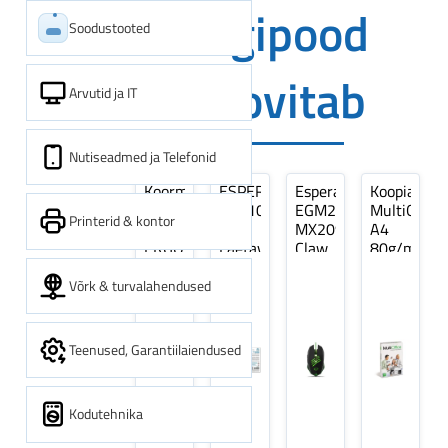
Digipood
Soodustooted
soovitab
Arvutid ja IT
Nutiseadmed ja Telefonid
Koormarihm
ESPERANZA
Esperanza
Koopiapabe
10m
EZA106
EGM209G
MultiOffice
Printerid & kontor
(9,5+0,5m)
-
MX209
A4
ERGO
Laetavad
Claw
80g/m2,
Pikk
patareid
Optiline
500
pinguti,
Ni-
Mänguri
lehte
Võrk & turvalahendused
Sinine
MH
Hiir
3Re
1tk
AA
(kogus
2600MAH
5
Teenused, Garantiilaiendused
4 tk
pakki)
Kodutehnika