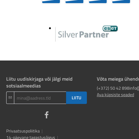
Liitu uudiskirjaga või jälgi meid
Võta meiega ühend
sotsiaalmeedias
(+372) 50 42 898
info
Ava küpsiste seaded
LIITU
Privaatsuspoliitika
|
14-päevane tagastusõigus
|