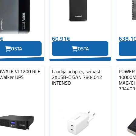
9€
60.91€
638.1
OSTA
OSTA
WALK VI 1200 RLE
Laadija adapter, seinast
POWER 
Walker UPS
2XUSB-C GAN 7804012
10000
INTENSO
MAG/C
734403