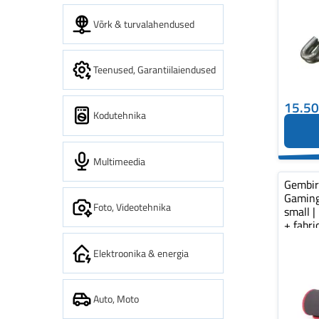
Võrk & turvalahendused
Teenused, Garantiilaiendused
15.5
Kodutehnika
Multimeedia
Gembi
Gaming
Foto, Videotehnika
small |
+ fabr
pad...
Elektroonika & energia
Auto, Moto