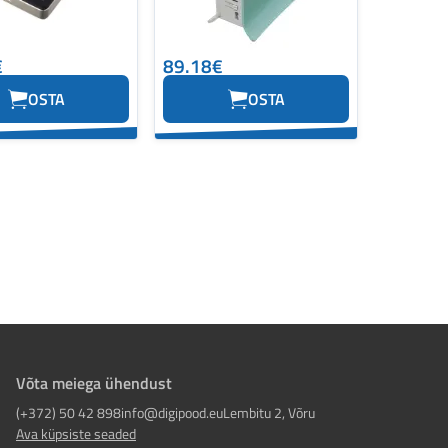
€
89.18€
OSTA
OSTA
Võta meiega ühendust
(+372) 50 42 898
info@digipood.eu
Lembitu 2, Võru
Ava küpsiste seaded