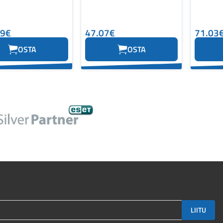
89€
47.07€
71.03
OSTA
OSTA
LIITU