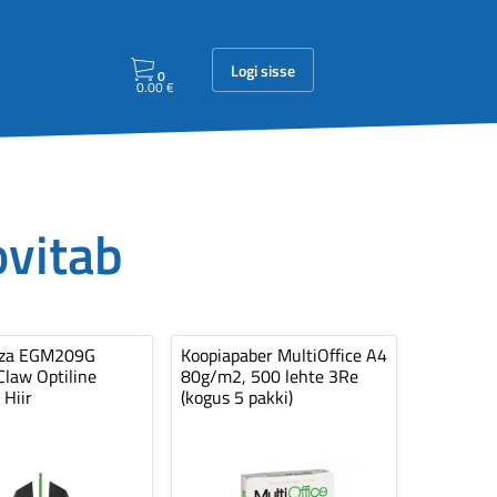
Logi sisse
0
0.00
€
ovitab
nza EGM209G
Koopiapaber MultiOffice A4
law Optiline
80g/m2, 500 lehte 3Re
 Hiir
(kogus 5 pakki)