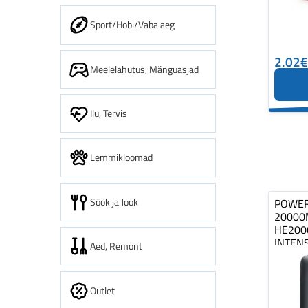
Sport/Hobi/Vaba aeg
2.02€
Meelelahutus, Mänguasjad
Ilu, Tervis
Lemmikloomad
Söök ja Jook
POWER
20000
HE200
INTEN
Aed, Remont
Outlet