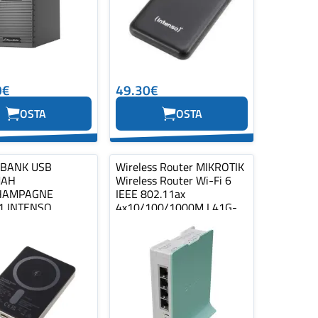
0€
49.30€
OSTA
OSTA
BANK USB
Wireless Router MIKROTIK
MAH
Wireless Router Wi-Fi 6
HAMPAGNE
IEEE 802.11ax
1 INTENSO
4x10/100/1000M L41G-
2AXD