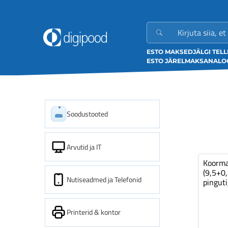
ESTO MAKSED
JÄLGI TEL
ESTO JÄRELMAKS
ANALOO
Soodustooted
Arvutid ja IT
Koorm
(9,5+0
Nutiseadmed ja Telefonid
pinguti
Printerid & kontor