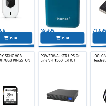
10€
49.30€
71.03
OSTA
OSTA
Y SDHC 8GB
POWERWALKER UPS On-
LOGI G3
DIT/8GB KINGSTON
Line VFI 1500 ICR IOT
Headset