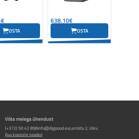
4€
638.10€
OSTA
OSTA
Võta meiega ühendust
(+372) 50 42 898
info@digipood.eu
Lembitu 2, Võru
Ava küpsiste seaded