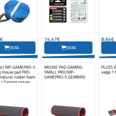
0€
14.47€
8.64€
OSTA
OSTA
rd | MP-GAMEPRO-S
MOUSE PAD GAMING
PLUSS ID
 mouse pad PRO,
SMALL PRO/MP-
valge 1 
 natural rubber foam
GAMEPRO-S GEMBIRD
ic | Gaming mouse