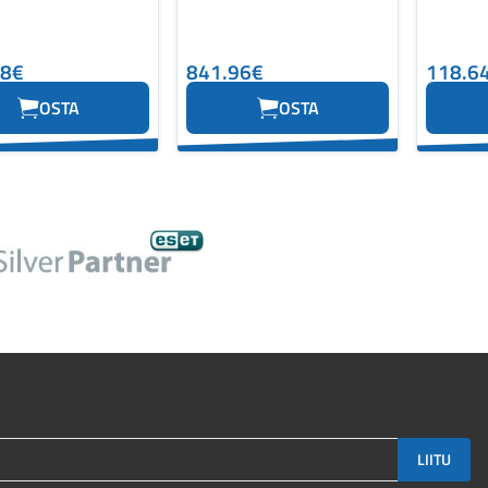
28€
841.96€
118.6
OSTA
OSTA
LIITU