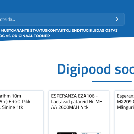
LIMUST
GARANTII STAATUS
KONTAKT
KLIENDITUGI
KUIDAS OSTA?
G VS ORIGINAAL TOONER
Digipood so
arihm 10m
ESPERANZA EZA106 -
Espera
,5m) ERGO Pikk
Laetavad patareid Ni-MH
MX209 C
, Sinine 1tk
AA 2600MAH 4 tk
Mänguri