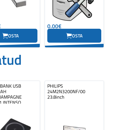
€
0.00€
OSTA
OSTA
atud
BANK USB
PHILIPS
MAH
24M2N3200NF/00
HAMPAGNE
23.8inch
1 INTENSO