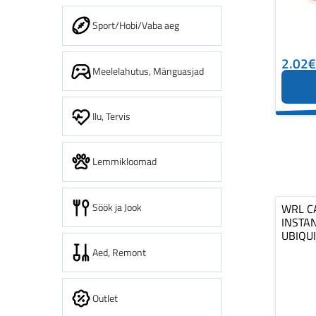
Sport/Hobi/Vaba aeg
2.02€
Meelelahutus, Mänguasjad
Ilu, Tervis
Lemmikloomad
Söök ja Jook
WRL C
INSTA
UBIQU
Aed, Remont
Outlet