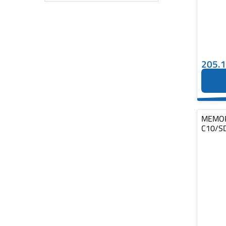
205.
MEMOR
C10/S