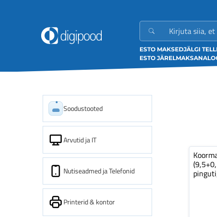
ESTO MAKSED
JÄLGI TEL
ESTO JÄRELMAKS
ANALOO
Soodustooted
Arvutid ja IT
Koorm
(9,5+0
Nutiseadmed ja Telefonid
pinguti
Printerid & kontor