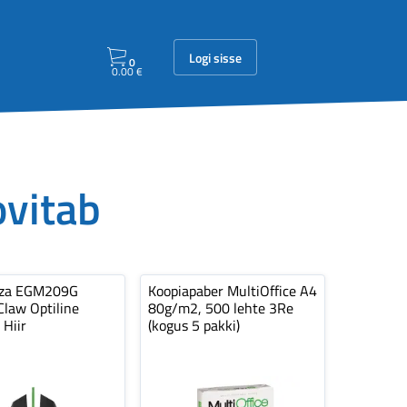
Logi sisse
0
0.00
€
ovitab
nza EGM209G
Koopiapaber MultiOffice A4
law Optiline
80g/m2, 500 lehte 3Re
 Hiir
(kogus 5 pakki)