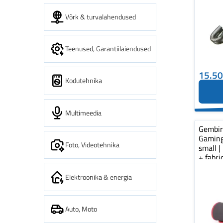
Võrk & turvalahendused
Teenused, Garantiilaiendused
15.5
Kodutehnika
Multimeedia
Gembi
Gaming
Foto, Videotehnika
small |
+ fabr
pad...
Elektroonika & energia
Auto, Moto