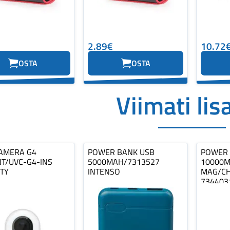
2.89€
10.72
OSTA
OSTA
Viimati lis
AMERA G4
POWER BANK USB
POWER 
NT/UVC-G4-INS
5000MAH/7313527
10000
ITY
INTENSO
MAG/C
734403