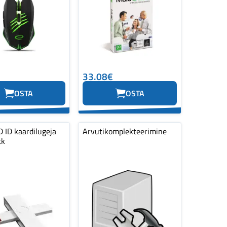
33.08€
OSTA
OSTA
 ID kaardilugeja
Arvutikomplekteerimine
tk