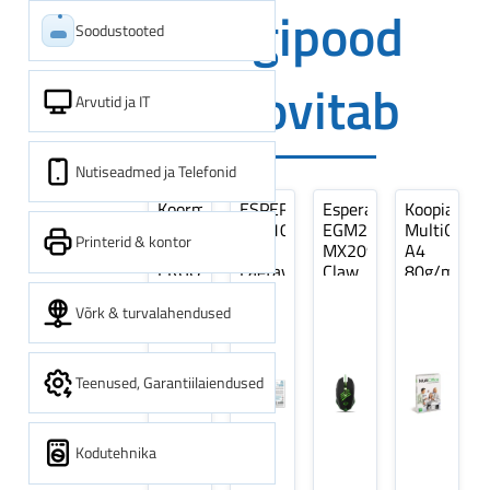
Digipood
Soodustooted
soovitab
Arvutid ja IT
Nutiseadmed ja Telefonid
Koormarihm
ESPERANZA
Esperanza
Koopiapabe
10m
EZA106
EGM209G
MultiOffice
Printerid & kontor
(9,5+0,5m)
-
MX209
A4
ERGO
Laetavad
Claw
80g/m2,
Pikk
patareid
Optiline
500
pinguti,
Ni-
Mänguri
lehte
Võrk & turvalahendused
Sinine
MH
Hiir
3Re
1tk
AA
(kogus
2600MAH
5
Teenused, Garantiilaiendused
4 tk
pakki)
Kodutehnika