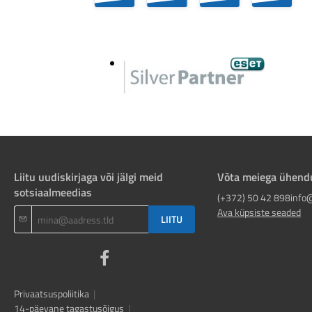
Liitu uudiskirjaga või jälgi meid
Võta meiega ühend
sotsiaalmeedias
(+372) 50 42 898
info
Ava küpsiste seaded
LIITU
Privaatsuspoliitika
|
14-päevane tagastusõigus
|