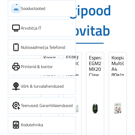
Digipood
Soodustooted
soovitab
Arvutid ja IT
Nutiseadmed ja Telefonid
Koormarihm
ESPERANZA
Esperanza
Koopiapabe
10m
EZA106
EGM209G
MultiOffice
Printerid & kontor
(9,5+0,5m)
-
MX209
A4
ERGO
Laetavad
Claw
80g/m2,
Pikk
patareid
Optiline
500
pinguti,
Ni-
Mänguri
lehte
Võrk & turvalahendused
Sinine
MH
Hiir
3Re
1tk
AA
(kogus
2600MAH
5
Teenused, Garantiilaiendused
4 tk
pakki)
Kodutehnika