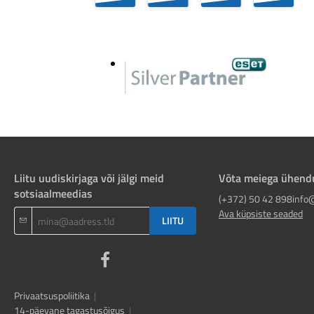
Liitu uudiskirjaga või jälgi meid
Võta meiega ühend
sotsiaalmeedias
(+372) 50 42 898
info
Ava küpsiste seaded
LIITU
Privaatsuspoliitika
|
14-päevane tagastusõigus
|