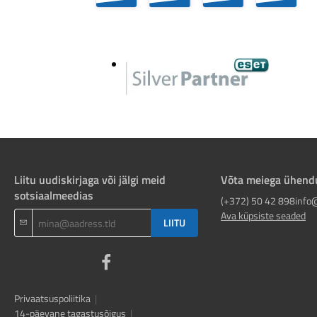
OUT.
C...
Liitu uudiskirjaga või jälgi meid
Võta meiega ühend
sotsiaalmeedias
(+372) 50 42 898
info
Ava küpsiste seaded
LIITU
Privaatsuspoliitika
|
14-päevane tagastusõigus
|