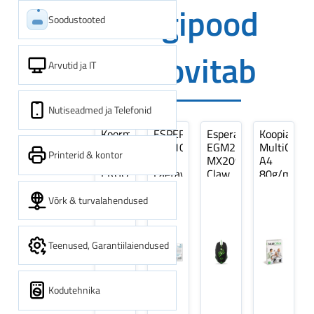
Digipood
Soodustooted
soovitab
Arvutid ja IT
Nutiseadmed ja Telefonid
Koormarihm
ESPERANZA
Esperanza
Koopiapabe
10m
EZA106
EGM209G
MultiOffice
Printerid & kontor
(9,5+0,5m)
-
MX209
A4
ERGO
Laetavad
Claw
80g/m2,
Pikk
patareid
Optiline
500
pinguti,
Ni-
Mänguri
lehte
Võrk & turvalahendused
Sinine
MH
Hiir
3Re
1tk
AA
(kogus
2600MAH
5
Teenused, Garantiilaiendused
4 tk
pakki)
Kodutehnika