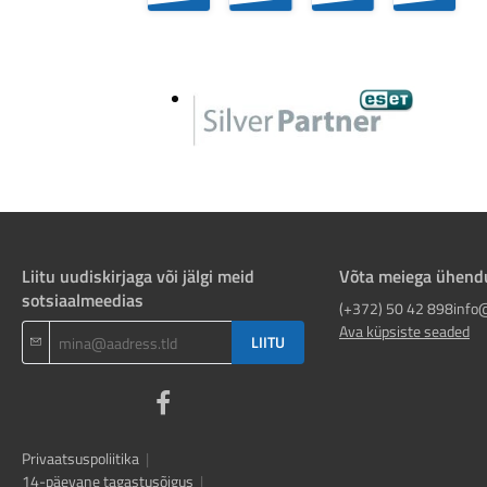
Liitu uudiskirjaga või jälgi meid
Võta meiega ühend
sotsiaalmeedias
(+372) 50 42 898
info
Ava küpsiste seaded
LIITU
Privaatsuspoliitika
|
14-päevane tagastusõigus
|