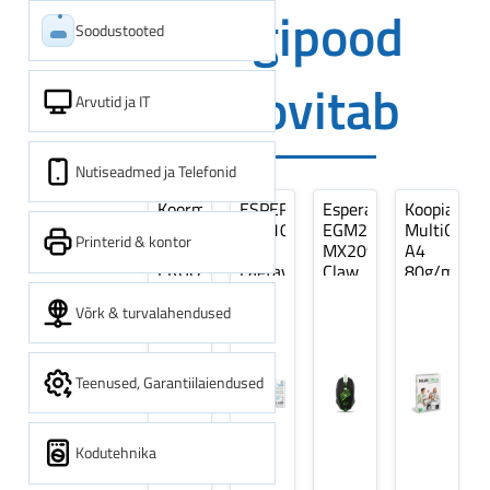
Digipood
Soodustooted
soovitab
Arvutid ja IT
Nutiseadmed ja Telefonid
Koormarihm
ESPERANZA
Esperanza
Koopiapabe
10m
EZA106
EGM209G
MultiOffice
Printerid & kontor
(9,5+0,5m)
-
MX209
A4
ERGO
Laetavad
Claw
80g/m2,
Pikk
patareid
Optiline
500
pinguti,
Ni-
Mänguri
lehte
Võrk & turvalahendused
Sinine
MH
Hiir
3Re
1tk
AA
(kogus
2600MAH
5
Teenused, Garantiilaiendused
4 tk
pakki)
Kodutehnika