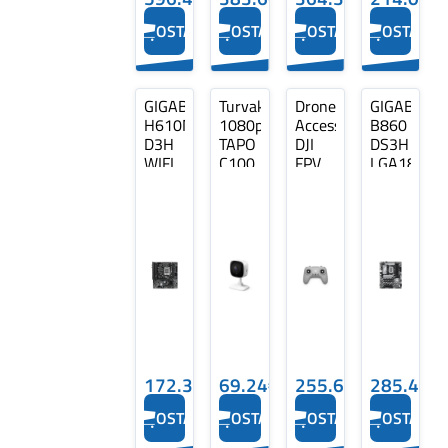
OSTA
OSTA
OSTA
OSTA
GIGABYTE
Turvakaamera
Drone
GIGABYTE
H610M
1080p
Accessory
B860
D3H
TAPO
DJI
DS3H
WIFI
C100
FPV
LGA1851
DDR4
TP-
Remote
MB
LINK
Controller
4xDDR5
3
CP.RC.00000024
172.36€
69.24€
255.69€
285.45€
OSTA
OSTA
OSTA
OSTA