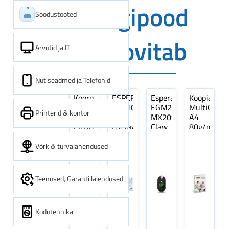
Digipood
Soodustooted
soovitab
Arvutid ja IT
Nutiseadmed ja Telefonid
Koormarihm
ESPERANZA
Esperanza
Koopiapabe
10m
EZA106
EGM209G
MultiOffice
Printerid & kontor
(9,5+0,5m)
-
MX209
A4
ERGO
Laetavad
Claw
80g/m2,
Pikk
patareid
Optiline
500
pinguti,
Ni-
Mänguri
lehte
Võrk & turvalahendused
Sinine
MH
Hiir
3Re
1tk
AA
(kogus
2600MAH
5
Teenused, Garantiilaiendused
4 tk
pakki)
Kodutehnika