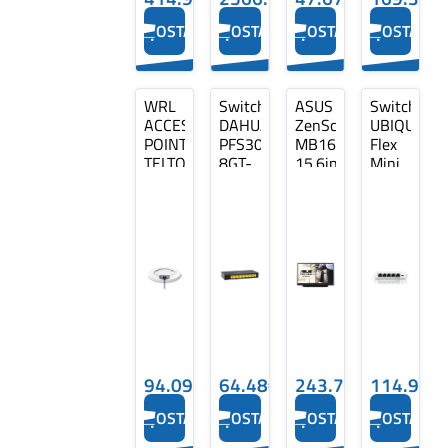
OSTA
OSTA
OSTA
OSTA
WRL
Switch
ASUS
Switch
ACCESS
DAHUA
ZenScreen
UBIQUITI
POINT/TAP200
PFS3008-
MB166C
Flex
TELTONIKA
8GT-
15.6inch
Mini
V2
IPS
2.5G
Type
FHD
Type
L2
L2
DH-
5x2.5GbE
PFS3008-
USW-
8GT-
FLEX-
V2
2.5G-
5
94.09€
64.48€
243.78€
114.92€
OSTA
OSTA
OSTA
OSTA