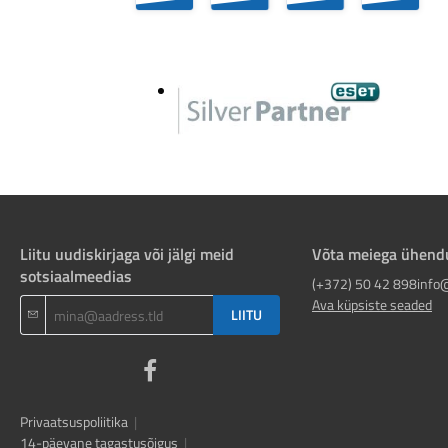
Liitu uudiskirjaga või jälgi meid
Võta meiega ühend
sotsiaalmeedias
(+372) 50 42 898
info
Ava küpsiste seaded
LIITU
Privaatsuspoliitika
|
14-päevane tagastusõigus
|