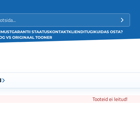
LIMUST
GARANTII STAATUS
KONTAKT
KLIENDITUGI
KUIDAS OSTA?
G VS ORIGINAAL TOONER
d
Tooteid ei leitud!