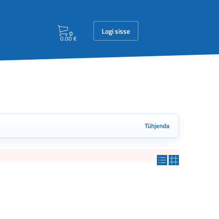
Logi sisse
0
0.00
€
Tühjenda