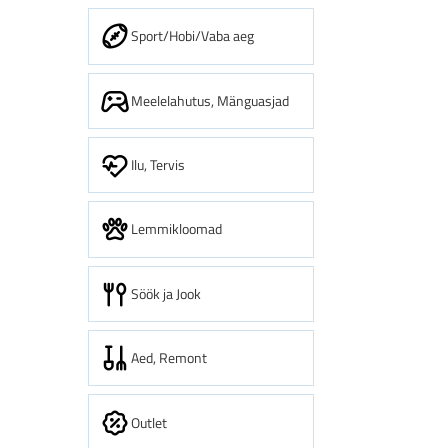
Sport/Hobi/Vaba aeg
Meelelahutus, Mänguasjad
Ilu, Tervis
Lemmikloomad
Söök ja Jook
Aed, Remont
Outlet