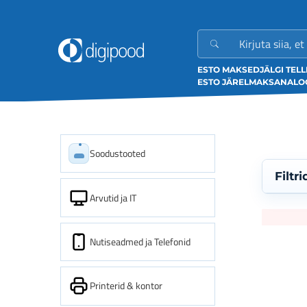
ESTO MAKSED
JÄLGI TEL
ESTO JÄRELMAKS
ANALOO
Soodustooted
Filtri
Arvutid ja IT
Nutiseadmed ja Telefonid
Printerid & kontor