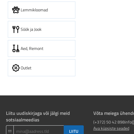
Lemmikloomad
Söök ja Jook
Aed, Remont
Outlet
Liitu uudiskirjaga või jälgi meid
Võta meiega ühend
sotsiaalmeedias
(+372) 50 42 898
info
Ava küpsiste seaded
LIITU