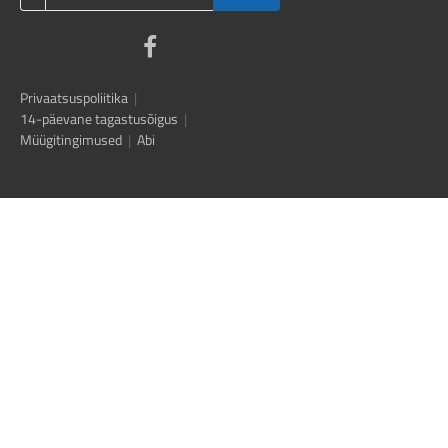
Privaatsuspoliitika
|
14-päevane tagastusõigus
|
Müügitingimused
|
Abi