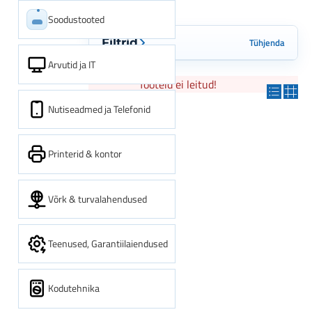
Soodustooted
Tühjenda
Filtrid
Arvutid ja IT
Tooteid ei leitud!
Nutiseadmed ja Telefonid
Printerid & kontor
Võrk & turvalahendused
Teenused, Garantiilaiendused
Kodutehnika