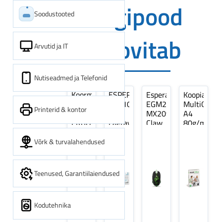
Digipood
Soodustooted
soovitab
Arvutid ja IT
Nutiseadmed ja Telefonid
Koormarihm
ESPERANZA
Esperanza
Koopiapabe
10m
EZA106
EGM209G
MultiOffice
Printerid & kontor
(9,5+0,5m)
-
MX209
A4
ERGO
Laetavad
Claw
80g/m2,
Pikk
patareid
Optiline
500
pinguti,
Ni-
Mänguri
lehte
Võrk & turvalahendused
Sinine
MH
Hiir
3Re
1tk
AA
(kogus
2600MAH
5
Teenused, Garantiilaiendused
4 tk
pakki)
Kodutehnika