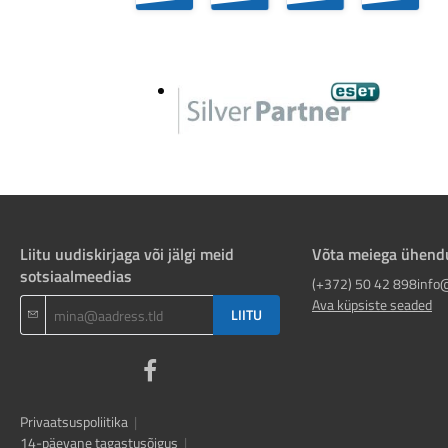
Liitu uudiskirjaga või jälgi meid
Võta meiega ühend
sotsiaalmeedias
(+372) 50 42 898
info
Ava küpsiste seaded
LIITU
Privaatsuspoliitika
|
14-päevane tagastusõigus
|