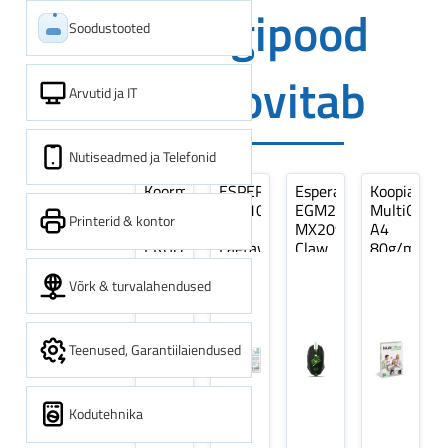
Digipood
Soodustooted
soovitab
Arvutid ja IT
Nutiseadmed ja Telefonid
Koormarihm
ESPERANZA
Esperanza
Koopiapabe
10m
EZA106
EGM209G
MultiOffice
Printerid & kontor
(9,5+0,5m)
-
MX209
A4
ERGO
Laetavad
Claw
80g/m2,
Pikk
patareid
Optiline
500
pinguti,
Ni-
Mänguri
lehte
Võrk & turvalahendused
Sinine
MH
Hiir
3Re
1tk
AA
(kogus
2600MAH
5
Teenused, Garantiilaiendused
4 tk
pakki)
Kodutehnika