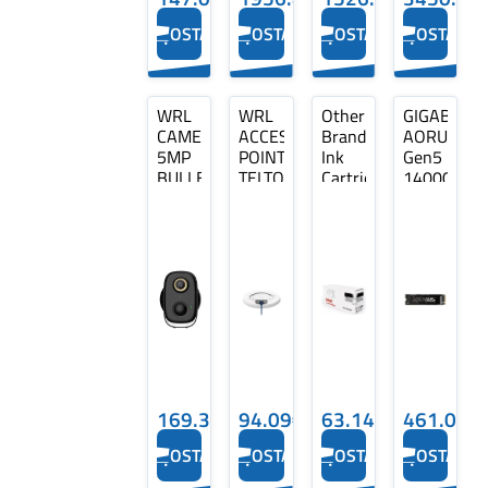
OSTA
OSTA
OSTA
OSTA
WRL
WRL
Other
GIGABYTE
CAMERA
ACCESS
Brand
AORUS
5MP
POINT/TAP200
Ink
Gen5
BULLET
TELTONIKA
Cartridge
14000
WIFI/BATTERY
Cyan,
SSD
BF5HB
Compatible
1TB
DAHUA
with
Brother
LC422XL
(LC422XLC)
169.38€
94.09€
63.14€
461.03€
OSTA
OSTA
OSTA
OSTA