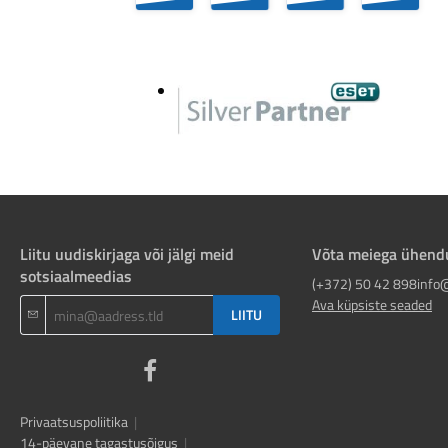
Liitu uudiskirjaga või jälgi meid
Võta meiega ühend
sotsiaalmeedias
(+372) 50 42 898
info
Ava küpsiste seaded
LIITU
Privaatsuspoliitika
|
14-päevane tagastusõigus
|