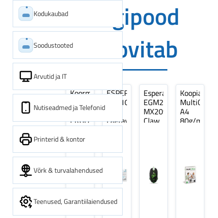
Digipood
Kodukaubad
soovitab
Soodustooted
Arvutid ja IT
Koormarihm
ESPERANZA
Esperanza
Koopiapabe
10m
EZA106
EGM209G
MultiOffice
Nutiseadmed ja Telefonid
(9,5+0,5m)
-
MX209
A4
ERGO
Laetavad
Claw
80g/m2,
Pikk
patareid
Optiline
500
pinguti,
Ni-
Mänguri
lehte
Printerid & kontor
Sinine
MH
Hiir
3Re
1tk
AA
(kogus
2600MAH
5
Võrk & turvalahendused
4 tk
pakki)
Teenused, Garantiilaiendused