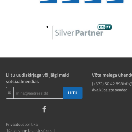
Liitu uudiskirjaga või jälgi meid
Võta meiega ühend
sotsiaalmeedias
(+372) 50 42 898
info
Ava küpsiste seaded
LIITU
Privaatsuspoliitika
|
14-päevane tagastusõigus
|