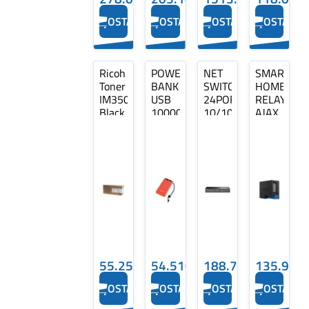
OSTA
OSTA
OSTA
OSTA
Ricoh
POWER
NET
SMART
Toner
BANK
SWITCH
HOME
IM350
USB
24PORT
RELAY/38
Black
10000MAH/ORANGE
10/100/1000M/OMA
AJAX
(418133)
7332038
ES224G
For
INTENSO
TP-
laser
LINK
printers,
9000
pages
(SPEC)
55.25€
54.51€
188.73€
135.90€
OSTA
OSTA
OSTA
OSTA