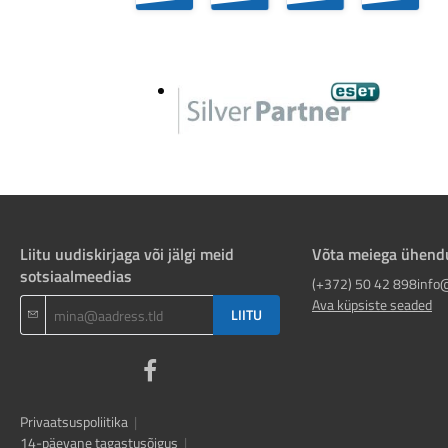
Liitu uudiskirjaga või jälgi meid
Võta meiega ühend
sotsiaalmeedias
(+372) 50 42 898
info
Ava küpsiste seaded
LIITU
Privaatsuspoliitika
|
14-päevane tagastusõigus
|