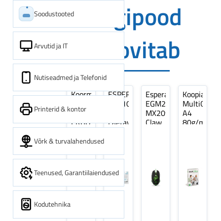
Digipood
Soodustooted
soovitab
Arvutid ja IT
Nutiseadmed ja Telefonid
Koormarihm
ESPERANZA
Esperanza
Koopiapabe
10m
EZA106
EGM209G
MultiOffice
Printerid & kontor
(9,5+0,5m)
-
MX209
A4
ERGO
Laetavad
Claw
80g/m2,
Pikk
patareid
Optiline
500
pinguti,
Ni-
Mänguri
lehte
Võrk & turvalahendused
Sinine
MH
Hiir
3Re
1tk
AA
(kogus
2600MAH
5
Teenused, Garantiilaiendused
4 tk
pakki)
Kodutehnika