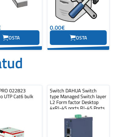
€
0.00€
OSTA
OSTA
atud
PRO 022823
Switch DAHUA Switch
ro UTP Cat6 bulk
type Managed Switch layer
L2 Form factor Desktop
4xRJ-45 ports RJ-45 Ports
Type…