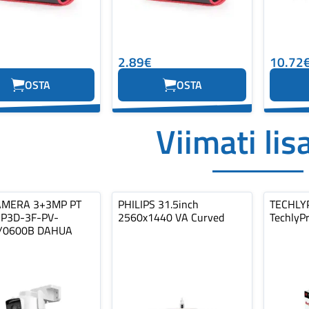
2.89€
10.72
OSTA
OSTA
Viimati lis
AMERA 3+3MP PT
PHILIPS 31.5inch
TECHLY
P3D-3F-PV-
2560x1440 VA Curved
TechlyP
/0600B DAHUA