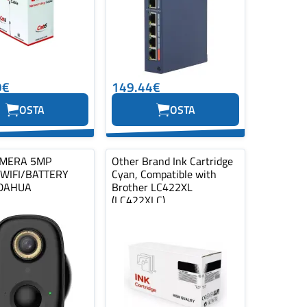
9€
149.44€
OSTA
OSTA
MERA 5MP
Other Brand Ink Cartridge
 WIFI/BATTERY
Cyan, Compatible with
DAHUA
Brother LC422XL
(LC422XLC)