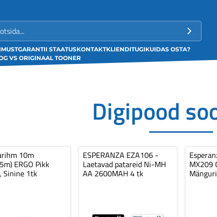
LIMUST
GARANTII STAATUS
KONTAKT
KLIENDITUGI
KUIDAS OSTA?
G VS ORIGINAAL TOONER
Digipood so
arihm 10m
ESPERANZA EZA106 -
Espera
,5m) ERGO Pikk
Laetavad patareid Ni-MH
MX209 C
, Sinine 1tk
AA 2600MAH 4 tk
Mänguri