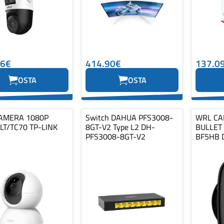
06€
414.90€
137.0
OSTA
OSTA
AMERA 1080P
Switch DAHUA PFS3008-
WRL CA
LT/TC70 TP-LINK
8GT-V2 Type L2 DH-
BULLET
PFS3008-8GT-V2
BF5HB 