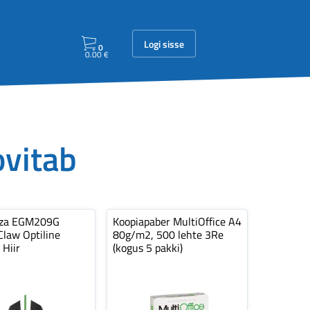
Logi sisse
0
0.00
€
ovitab
nza EGM209G
Koopiapaber MultiOffice A4
law Optiline
80g/m2, 500 lehte 3Re
 Hiir
(kogus 5 pakki)