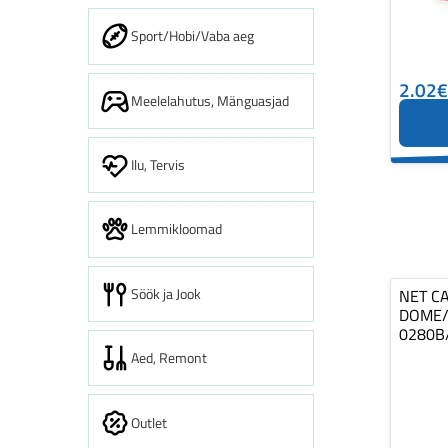
Sport/Hobi/Vaba aeg
2.02€
Meelelahutus, Mänguasjad
Ilu, Tervis
Lemmikloomad
Söök ja Jook
NET C
DOME/
0280B
Aed, Remont
Outlet