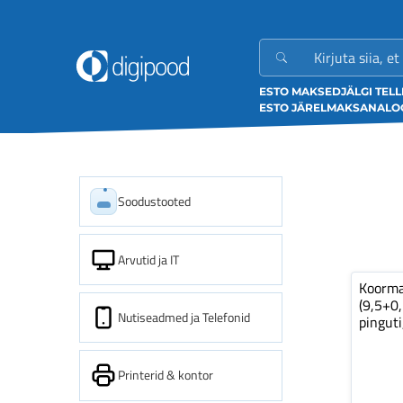
ESTO MAKSED
JÄLGI TEL
ESTO JÄRELMAKS
ANALOO
Soodustooted
Arvutid ja IT
Koorm
(9,5+0
Nutiseadmed ja Telefonid
pinguti
Printerid & kontor