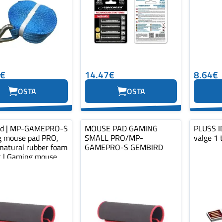
0€
14.47€
8.64€
OSTA
OSTA
rd | MP-GAMEPRO-S
MOUSE PAD GAMING
PLUSS ID
 mouse pad PRO,
SMALL PRO/MP-
valge 1 
 natural rubber foam
GAMEPRO-S GEMBIRD
ic | Gaming mouse