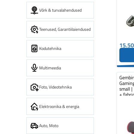
Võrk & turvalahendused
Teenused, Garantiilaiendused
15.5
Kodutehnika
Multimeedia
Gembi
Gaming
Foto, Videotehnika
small |
+ fabr
pad...
Elektroonika & energia
Auto, Moto