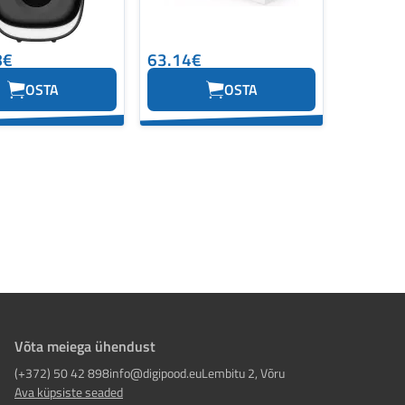
8€
63.14€
OSTA
OSTA
Võta meiega ühendust
(+372) 50 42 898
info@digipood.eu
Lembitu 2, Võru
Ava küpsiste seaded