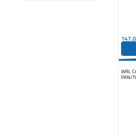
147.
WRL C
PAN/TI