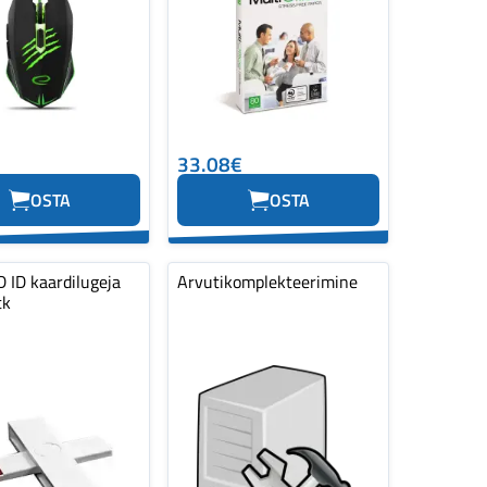
33.08€
OSTA
OSTA
 ID kaardilugeja
Arvutikomplekteerimine
tk