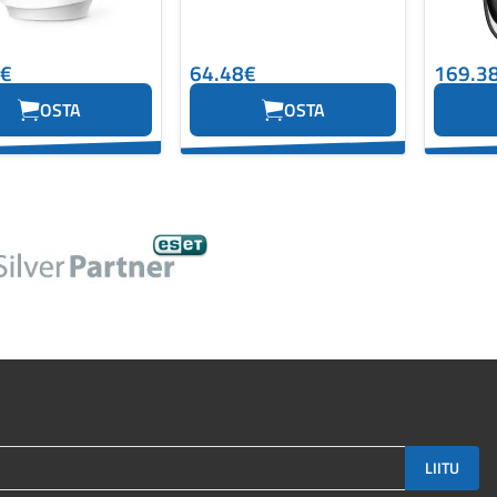
6€
64.48€
169.3
OSTA
OSTA
LIITU