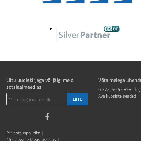
Liitu uudiskirjaga või jälgi meid
Võta meiega ühend
sotsiaalmeedias
(+372) 50 42 898
info
Ava küpsiste seaded
LIITU
Privaatsuspoliitika
|
14-päevane tagastusõigus
|