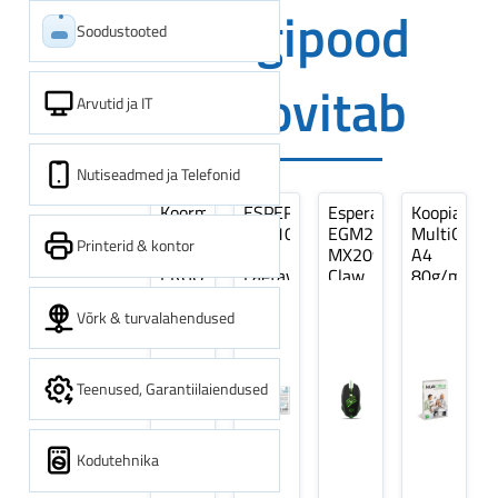
Digipood
Soodustooted
soovitab
Arvutid ja IT
Nutiseadmed ja Telefonid
Koormarihm
ESPERANZA
Esperanza
Koopiapabe
10m
EZA106
EGM209G
MultiOffice
Printerid & kontor
(9,5+0,5m)
-
MX209
A4
ERGO
Laetavad
Claw
80g/m2,
Pikk
patareid
Optiline
500
pinguti,
Ni-
Mänguri
lehte
Võrk & turvalahendused
Sinine
MH
Hiir
3Re
1tk
AA
(kogus
2600MAH
5
Teenused, Garantiilaiendused
4 tk
pakki)
Kodutehnika