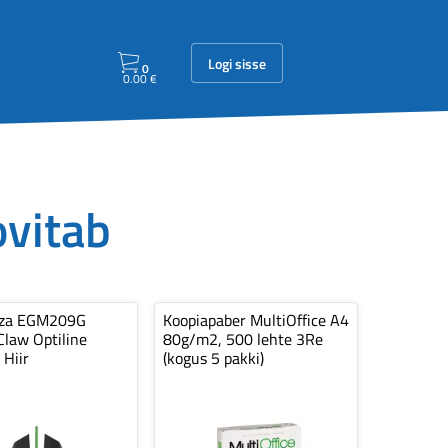
Logi sisse
0
0.00
€
ovitab
nza EGM209G
Koopiapaber MultiOffice A4
law Optiline
80g/m2, 500 lehte 3Re
 Hiir
(kogus 5 pakki)