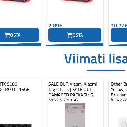
2.89€
10.72
OSTA
OSTA
Viimati lis
RTX 5080
SALE OUT. Xiaomi Xiaomi
Other Br
GPRO OC 16GB
Tag 4 Pack | SALE OUT.
Yellow, 
DAMAGED PACKAGING,
Brother
MISSING 1 TAG
(LC422X