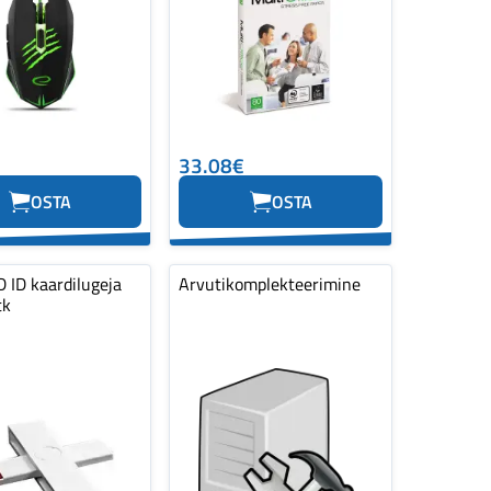
33.08€
OSTA
OSTA
 ID kaardilugeja
Arvutikomplekteerimine
tk