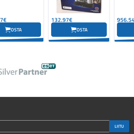
07€
132.97€
956.5
OSTA
OSTA
LIITU