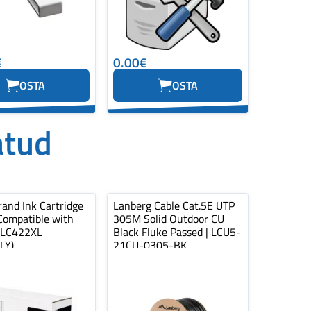
€
0.00€
OSTA
OSTA
atud
and Ink Cartridge
Lanberg Cable Cat.5E UTP
Compatible with
305M Solid Outdoor CU
 LC422XL
Black Fluke Passed | LCU5-
LY)
21CU-0305-BK