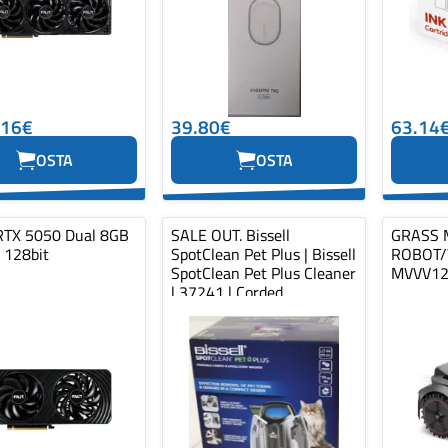
.16€
39.80€
63.14
OSTA
OSTA
RTX 5050 Dual 8GB
SALE OUT. Bissell
GRASS
128bit
SpotClean Pet Plus | Bissell
ROBOT/
SpotClean Pet Plus Cleaner
MVVV12
| 37241 | Corded
operating...