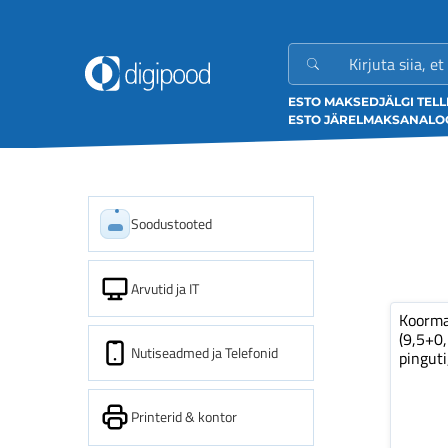
ESTO MAKSED
JÄLGI TEL
ESTO JÄRELMAKS
ANALOO
Soodustooted
Arvutid ja IT
Koorm
(9,5+0
Nutiseadmed ja Telefonid
pinguti
Printerid & kontor