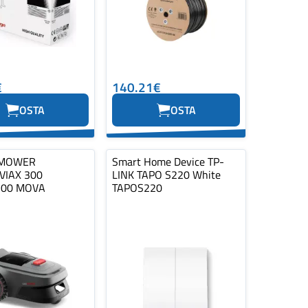
€
140.21€
OSTA
OSTA
 MOWER
Smart Home Device TP-
VIAX 300
LINK TAPO S220 White
00 MOVA
TAPOS220