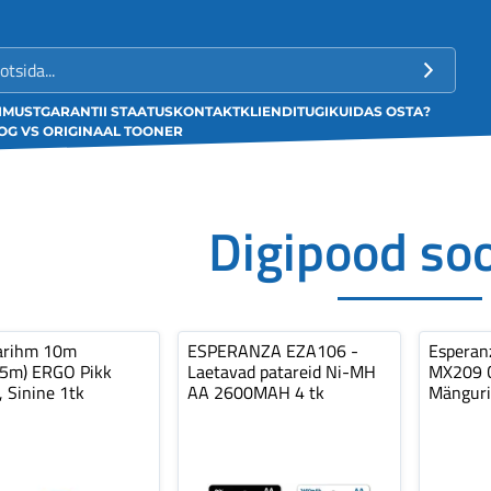
LIMUST
GARANTII STAATUS
KONTAKT
KLIENDITUGI
KUIDAS OSTA?
G VS ORIGINAAL TOONER
Digipood so
arihm 10m
ESPERANZA EZA106 -
Espera
,5m) ERGO Pikk
Laetavad patareid Ni-MH
MX209 C
, Sinine 1tk
AA 2600MAH 4 tk
Mänguri