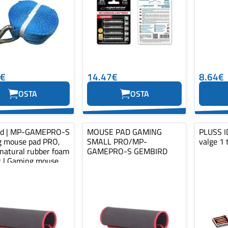
0€
14.47€
8.64€
OSTA
OSTA
rd | MP-GAMEPRO-S
MOUSE PAD GAMING
PLUSS ID
 mouse pad PRO,
SMALL PRO/MP-
valge 1 
 natural rubber foam
GAMEPRO-S GEMBIRD
ic | Gaming mouse