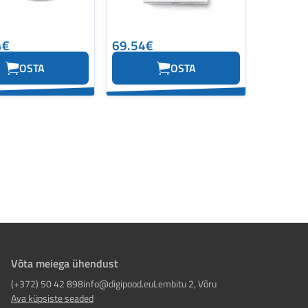
4€
69.54€
OSTA
OSTA
Võta meiega ühendust
(+372) 50 42 898
info@digipood.eu
Lembitu 2, Võru
Ava küpsiste seaded