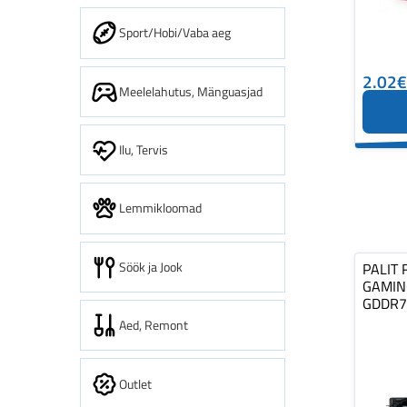
Sport/Hobi/Vaba aeg
2.02€
Meelelahutus, Mänguasjad
Ilu, Tervis
Lemmikloomad
Söök ja Jook
PALIT 
GAMIN
GDDR7
Aed, Remont
Outlet