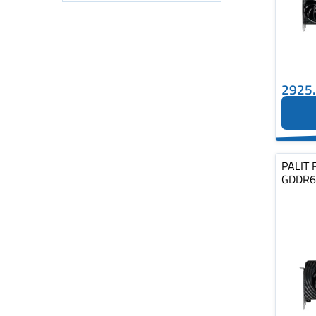
2925
PALIT 
GDDR6 