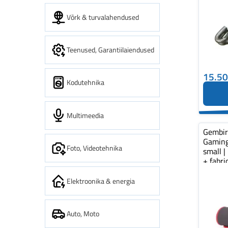
Võrk & turvalahendused
Teenused, Garantiilaiendused
15.5
Kodutehnika
Multimeedia
Gembi
Gaming
Foto, Videotehnika
small |
+ fabr
pad...
Elektroonika & energia
Auto, Moto