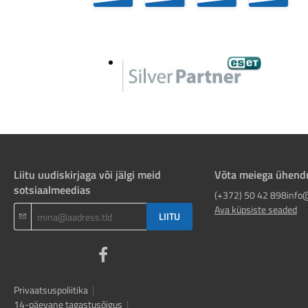
Liitu uudiskirjaga või jälgi meid
Võta meiega ühend
sotsiaalmeedias
(+372) 50 42 898
info
Ava küpsiste seaded
LIITU
Privaatsuspoliitika
|
14-päevane tagastusõigus
|