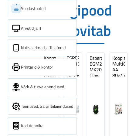
Digipood
Soodustooted
soovitab
Arvutid ja IT
Nutiseadmed ja Telefonid
Koormarihm
ESPERANZA
Esperanza
Koopiapabe
10m
EZA106
EGM209G
MultiOffice
Printerid & kontor
(9,5+0,5m)
-
MX209
A4
ERGO
Laetavad
Claw
80g/m2,
Pikk
patareid
Optiline
500
pinguti,
Ni-
Mänguri
lehte
Võrk & turvalahendused
Sinine
MH
Hiir
3Re
1tk
AA
(kogus
2600MAH
5
Teenused, Garantiilaiendused
4 tk
pakki)
Kodutehnika