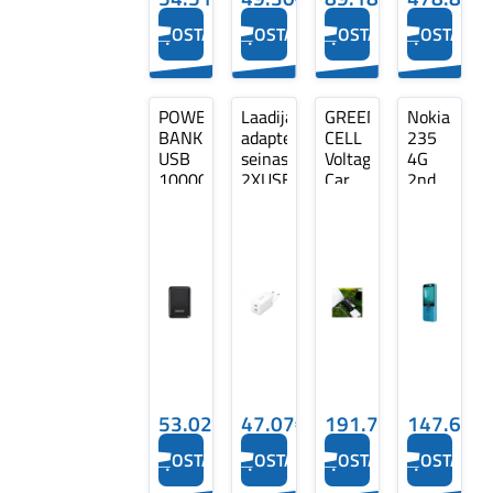
OSTA
OSTA
OSTA
OSTA
POWER
Laadija
GREEN
Nokia
BANK
adapter,
CELL
235
USB
seinast
Voltage
4G
10000MAH/BLACK
2XUSB-
Car
2nd
XS10000
C
Inverter
Edition,
INTENSO
GAN
12V
Dual
7804012
SIM,
INTENSO
sinine
-
Mobiiltelef
53.02€
47.07€
191.70€
147.66€
OSTA
OSTA
OSTA
OSTA