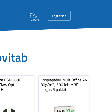
Logi sisse
0
0.00
€
ovitab
nza EGM209G
Koopiapaber MultiOffice A4
law Optiline
80g/m2, 500 lehte 3Re
 Hiir
(kogus 5 pakki)