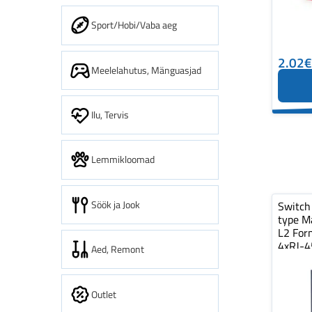
Sport/Hobi/Vaba aeg
2.02€
Meelelahutus, Mänguasjad
Ilu, Tervis
Lemmikloomad
Söök ja Jook
Switch
type M
L2 For
4xRJ-4
Aed, Remont
Type…
Outlet