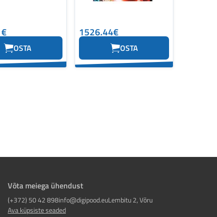
1€
1526.44€
OSTA
OSTA
Võta meiega ühendust
(+372) 50 42 898
info@digipood.eu
Lembitu 2, Võru
Ava küpsiste seaded