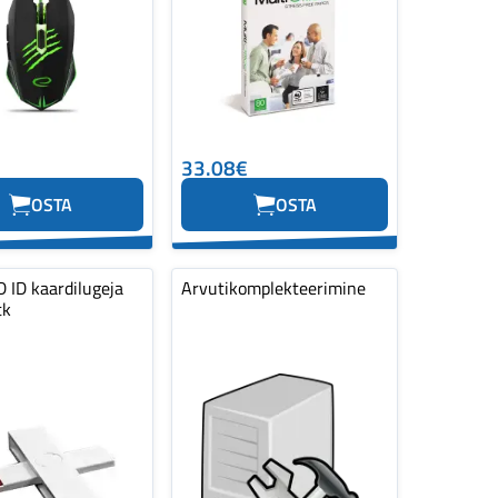
33.08€
OSTA
OSTA
 ID kaardilugeja
Arvutikomplekteerimine
tk