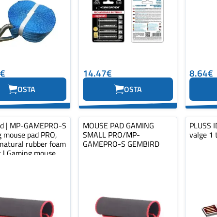
0€
14.47€
8.64€
OSTA
OSTA
rd | MP-GAMEPRO-S
MOUSE PAD GAMING
PLUSS ID
 mouse pad PRO,
SMALL PRO/MP-
valge 1 
 natural rubber foam
GAMEPRO-S GEMBIRD
ic | Gaming mouse