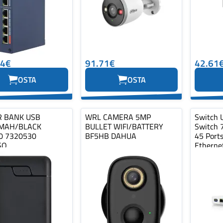
44€
91.71€
42.61
OSTA
OSTA
 BANK USB
WRL CAMERA 5MP
Switch 
MAH/BLACK
BULLET WIFI/BATTERY
Switch 
0 7320530
BF5HB DAHUA
45 Ports
SO
Etherne
1x10G…