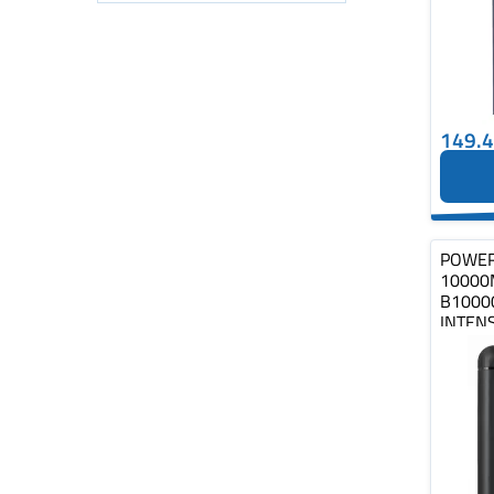
149.
POWER
10000
B1000
INTEN