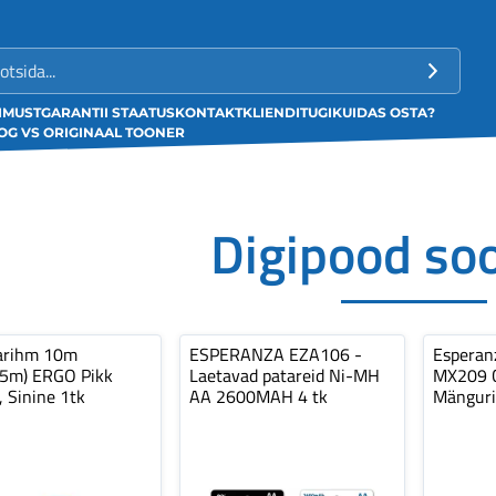
LIMUST
GARANTII STAATUS
KONTAKT
KLIENDITUGI
KUIDAS OSTA?
G VS ORIGINAAL TOONER
Digipood so
arihm 10m
ESPERANZA EZA106 -
Espera
,5m) ERGO Pikk
Laetavad patareid Ni-MH
MX209 C
, Sinine 1tk
AA 2600MAH 4 tk
Mänguri