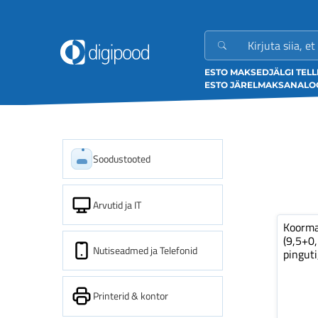
ESTO MAKSED
JÄLGI TEL
ESTO JÄRELMAKS
ANALOO
Soodustooted
Arvutid ja IT
Koorm
(9,5+0
Nutiseadmed ja Telefonid
pinguti
Printerid & kontor