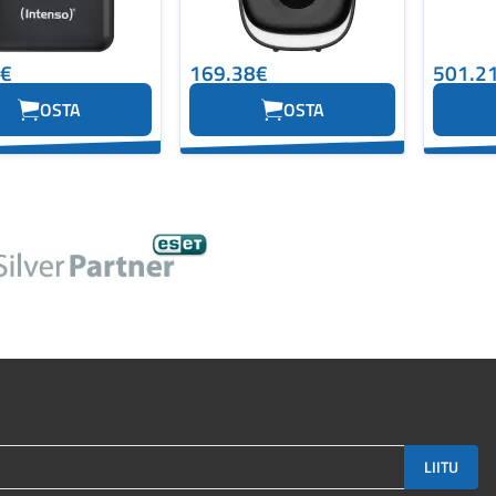
6€
169.38€
501.2
OSTA
OSTA
LIITU