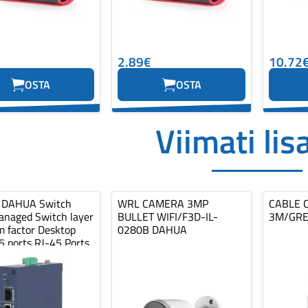
2.89€
10.72
OSTA
OSTA
Viimati lis
 DAHUA Switch
WRL CAMERA 3MP
CABLE C
anaged Switch layer
BULLET WIFI/F3D-IL-
3M/GRE
m factor Desktop
0280B DAHUA
5 ports RJ-45 Ports