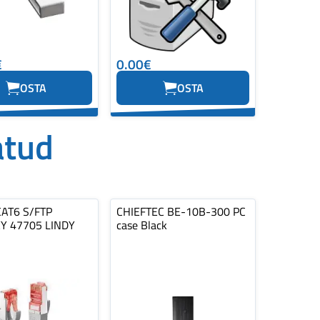
€
0.00€
OSTA
OSTA
atud
AT6 S/FTP
CHIEFTEC BE-10B-300 PC
Y 47705 LINDY
case Black