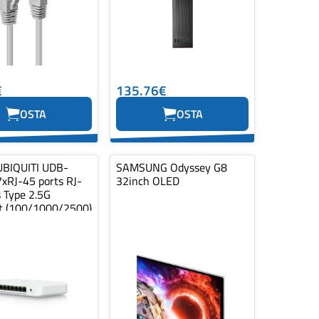
€
135.76€
OSTA
OSTA
UBIQUITI UDB-
SAMSUNG Odyssey G8
7xRJ-45 ports RJ-
32inch OLED
 Type 2.5G
t (100/1000/2500)