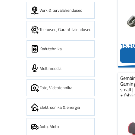
Võrk & turvalahendused
Teenused, Garantiilaiendused
15.5
Kodutehnika
Multimeedia
Gembi
Gaming
Foto, Videotehnika
small |
+ fabr
pad...
Elektroonika & energia
Auto, Moto