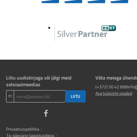
Liitu uudiskirjaga või jälgi meid
Võta meiega ühend
sotsiaalmeedias
(+372) 50 42 898
info
Ava küpsiste seaded
LIITU
Privaatsuspoliitika
|
14-päevane tagastusõigus
|