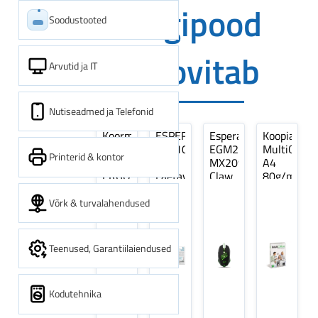
Digipood
Soodustooted
soovitab
Arvutid ja IT
Nutiseadmed ja Telefonid
Koormarihm
ESPERANZA
Esperanza
Koopiapabe
10m
EZA106
EGM209G
MultiOffice
Printerid & kontor
(9,5+0,5m)
-
MX209
A4
ERGO
Laetavad
Claw
80g/m2,
Pikk
patareid
Optiline
500
pinguti,
Ni-
Mänguri
lehte
Võrk & turvalahendused
Sinine
MH
Hiir
3Re
1tk
AA
(kogus
2600MAH
5
Teenused, Garantiilaiendused
4 tk
pakki)
Kodutehnika