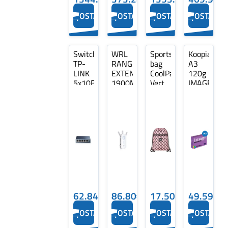
OSTA
OSTA
OSTA
OSTA
Switch
WRL
Sports
Koopiapabe
TP-
RANGE
bag
A3
LINK
EXTENDER
CoolPack
120g
5x10Base-
1900MBPS/RE550
Vert
IMAGE
T /
TP-
Doggies
Digicolor
100Base-
LINK
250
TX /
lehte
1000Base-
T TL-
SG105
62.84€
86.80€
17.50€
49.59€
OSTA
OSTA
OSTA
OSTA