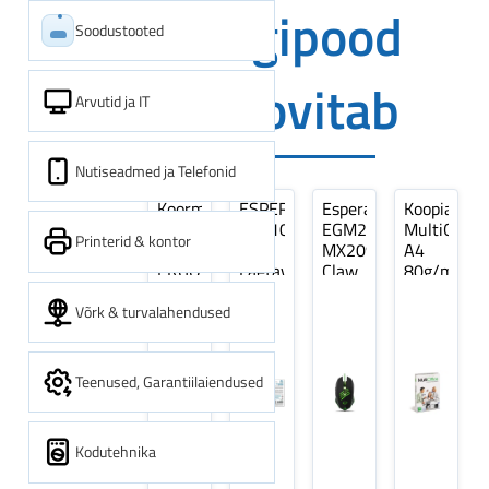
Digipood
Soodustooted
soovitab
Arvutid ja IT
Nutiseadmed ja Telefonid
Koormarihm
ESPERANZA
Esperanza
Koopiapabe
10m
EZA106
EGM209G
MultiOffice
Printerid & kontor
(9,5+0,5m)
-
MX209
A4
ERGO
Laetavad
Claw
80g/m2,
Pikk
patareid
Optiline
500
pinguti,
Ni-
Mänguri
lehte
Võrk & turvalahendused
Sinine
MH
Hiir
3Re
1tk
AA
(kogus
2600MAH
5
Teenused, Garantiilaiendused
4 tk
pakki)
Kodutehnika