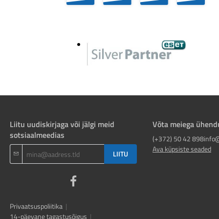
Liitu uudiskirjaga või jälgi meid
Võta meiega ühend
sotsiaalmeedias
(+372) 50 42 898
info
Ava küpsiste seaded
LIITU
Privaatsuspoliitika
|
14-päevane tagastusõigus
|