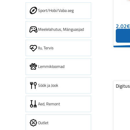
Sport/Hobi/Vaba aeg
2.02€
Meelelahutus, Mänguasjad
Ilu, Tervis
Lemmikloomad
Söök ja Jook
Digitus
Aed, Remont
Outlet