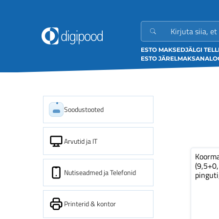
ESTO MAKSED
JÄLGI TEL
ESTO JÄRELMAKS
ANALOO
Soodustooted
Arvutid ja IT
Koorm
(9,5+0
Nutiseadmed ja Telefonid
pinguti
Printerid & kontor