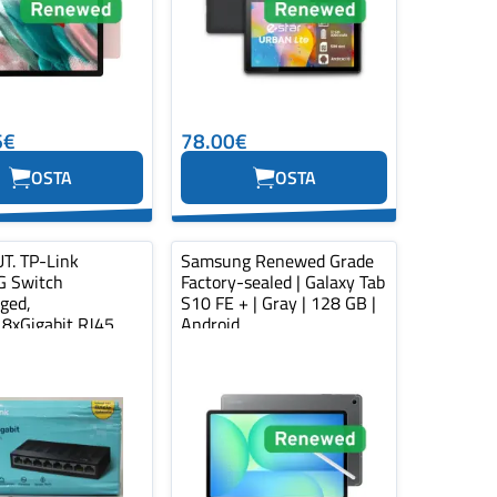
6€
78.00€
OSTA
OSTA
T. TP-Link
Samsung Renewed Grade
 Switch
Factory-sealed | Galaxy Tab
ged,
S10 FE + | Gray | 128 GB |
,8xGigabit RJ45
Android
lastic case | SALE