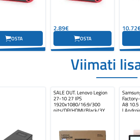
2.89€
10.72
OSTA
OSTA
Viimati lis
SALE OUT. Lenovo Legion
Samsun
27-10 27 IPS
Factory-
1920x1080/16:9/300
A8 10.5 
nits/DP/HDMI/Black/3Y
| Androi
Warranty | SALE OUT. 2...