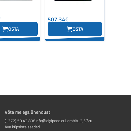
€
507.34€
OSTA
OSTA
Võta meiega ühendust
(+372) 50 42 898
info@digipood.eu
Lembitu 2, Võru
Ava küpsiste seaded