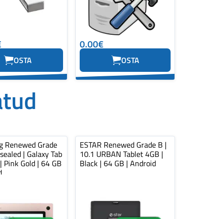
€
0.00€
OSTA
OSTA
atud
g Renewed Grade
ESTAR Renewed Grade B |
sealed | Galaxy Tab
10.1 URBAN Tablet 4GB |
| Pink Gold | 64 GB
Black | 64 GB | Android
d