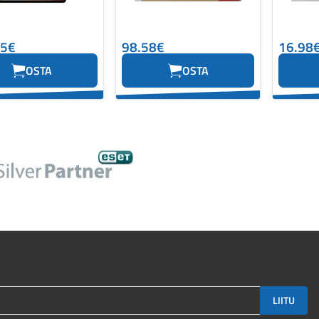
55€
98.58€
16.98
OSTA
OSTA
LIITU