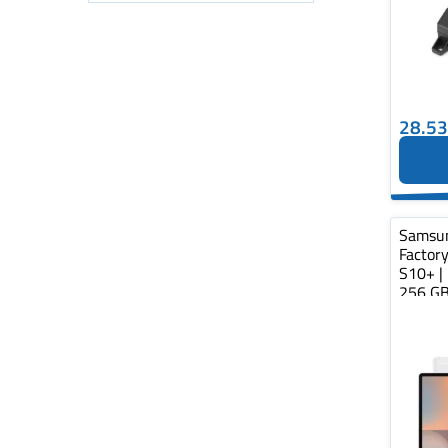
28.5
Samsu
Factory
S10+ | 
256 GB