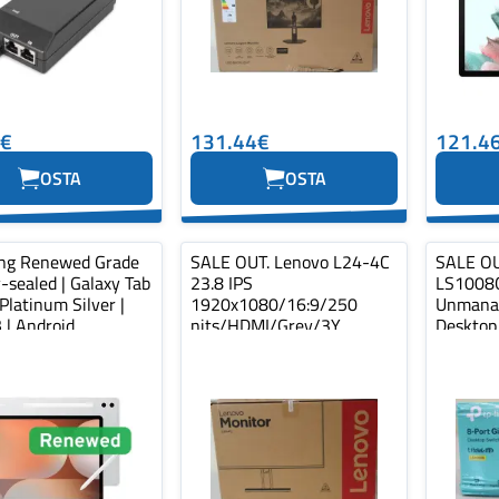
3€
131.44€
121.4
OSTA
OSTA
ng Renewed Grade
SALE OUT. Lenovo L24-4C
SALE OU
-sealed | Galaxy Tab
23.8 IPS
LS1008G
Platinum Silver |
1920x1080/16:9/250
Unmana
 | Android
nits/HDMI/Grey/3Y
Desktop
Warranty | SALE OUT. L24-
Ports, P
4C |...
OUT. D...