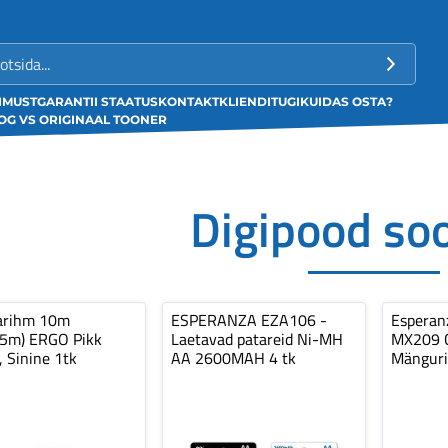
LIMUST
GARANTII STAATUS
KONTAKT
KLIENDITUGI
KUIDAS OSTA?
G VS ORIGINAAL TOONER
Digipood so
arihm 10m
ESPERANZA EZA106 -
Espera
,5m) ERGO Pikk
Laetavad patareid Ni-MH
MX209 C
, Sinine 1tk
AA 2600MAH 4 tk
Mänguri