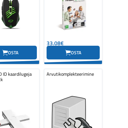
33.08€
OSTA
OSTA
 ID kaardilugeja
Arvutikomplekteerimine
tk