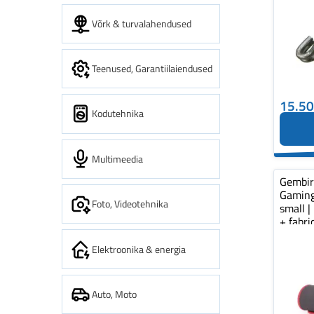
Võrk & turvalahendused
Teenused, Garantiilaiendused
15.5
Kodutehnika
Multimeedia
Gembi
Gaming
Foto, Videotehnika
small |
+ fabr
pad...
Elektroonika & energia
Auto, Moto