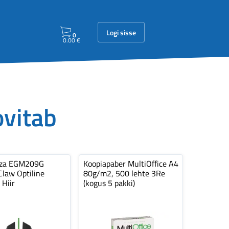
Logi sisse
0
0.00
€
ovitab
nza EGM209G
Koopiapaber MultiOffice A4
law Optiline
80g/m2, 500 lehte 3Re
 Hiir
(kogus 5 pakki)