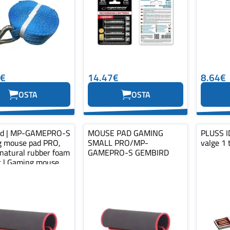
0€
14.47€
8.64€
OSTA
OSTA
rd | MP-GAMEPRO-S
MOUSE PAD GAMING
PLUSS ID
 mouse pad PRO,
SMALL PRO/MP-
valge 1 
 natural rubber foam
GAMEPRO-S GEMBIRD
ic | Gaming mouse