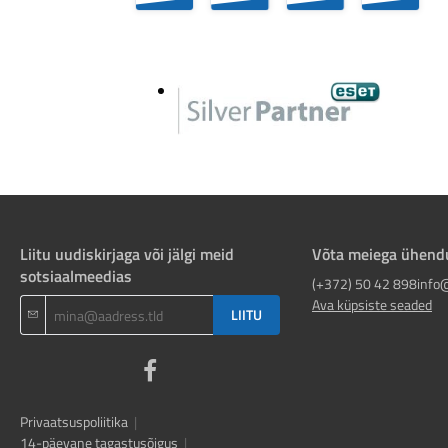
Liitu uudiskirjaga või jälgi meid
Võta meiega ühend
sotsiaalmeedias
(+372) 50 42 898
info
Ava küpsiste seaded
LIITU
Privaatsuspoliitika
|
14-päevane tagastusõigus
|