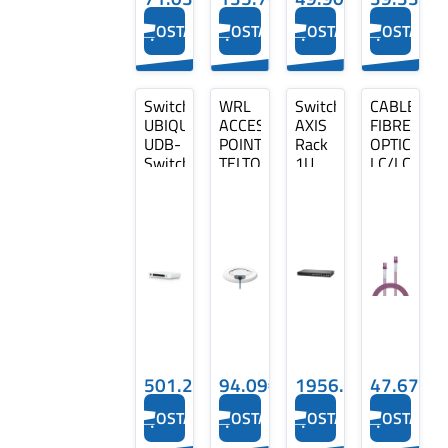
OSTA
OSTA
OSTA
OSTA
Switch
WRL
Switch
CABLE
UBIQUITI
ACCESS
AXIS
FIBRE
UDB-
POINT/TAP200
Rack
OPTIC
Switch
TELTONIKA
1U
LC/LC
7xRJ-
24x10Base-
OM4
45
T /
1M/46340
ports
100Base-
LINDY
RJ-45
TX /
Ports
1000Base-
Type
T
2.5G
2x10/100/1000BASE
Ethernet
T/SFP
(100/1000/2500)
combo
1x10G…
2xSFP…
501.21€
94.09€
1956.47€
47.67€
OSTA
OSTA
OSTA
OSTA