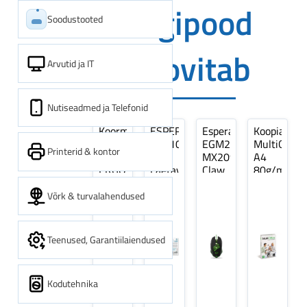
Digipood
Soodustooted
soovitab
Arvutid ja IT
Nutiseadmed ja Telefonid
Koormarihm
ESPERANZA
Esperanza
Koopiapabe
10m
EZA106
EGM209G
MultiOffice
Printerid & kontor
(9,5+0,5m)
-
MX209
A4
ERGO
Laetavad
Claw
80g/m2,
Pikk
patareid
Optiline
500
pinguti,
Ni-
Mänguri
lehte
Võrk & turvalahendused
Sinine
MH
Hiir
3Re
1tk
AA
(kogus
2600MAH
5
Teenused, Garantiilaiendused
4 tk
pakki)
Kodutehnika