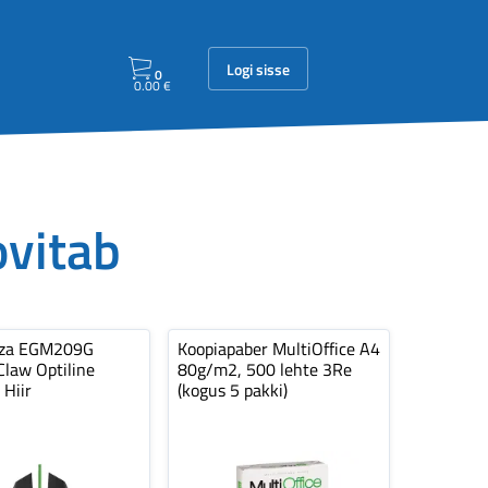
Logi sisse
0
0.00
€
ovitab
nza EGM209G
Koopiapaber MultiOffice A4
law Optiline
80g/m2, 500 lehte 3Re
 Hiir
(kogus 5 pakki)