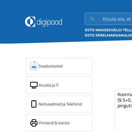
ESTO MAKSED
JÄLGI TEL
ESTO JÄRELMAKS
ANALOO
Soodustooted
Arvutid ja IT
Koorm
(9,5+0
Nutiseadmed ja Telefonid
pinguti
Printerid & kontor