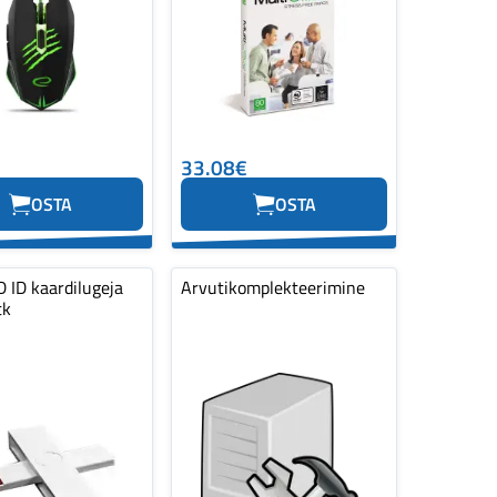
33.08€
OSTA
OSTA
 ID kaardilugeja
Arvutikomplekteerimine
tk