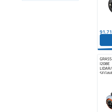
91.7
GRASS
I208E
LIDAR/
SEGWA