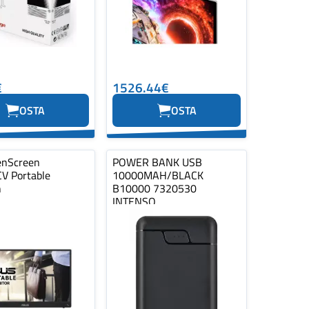
€
1526.44€
OSTA
OSTA
enScreen
POWER BANK USB
 Portable
10000MAH/BLACK
h
B10000 7320530
INTENSO