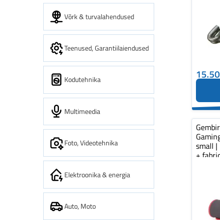
Võrk & turvalahendused
Teenused, Garantiilaiendused
15.5
Kodutehnika
Multimeedia
Gembi
Gaming
Foto, Videotehnika
small |
+ fabr
pad...
Elektroonika & energia
Auto, Moto