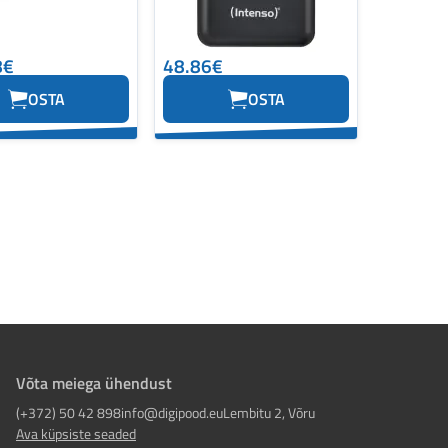
8€
48.86€
OSTA
OSTA
Võta meiega ühendust
(+372) 50 42 898
info@digipood.eu
Lembitu 2, Võru
Ava küpsiste seaded