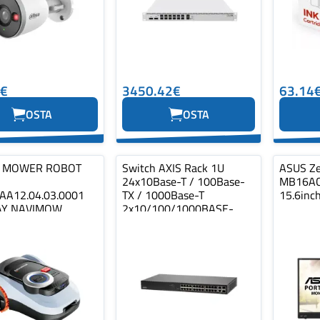
1€
3450.42€
63.14
OSTA
OSTA
 MOWER ROBOT
Switch AXIS Rack 1U
ASUS Z
24x10Base-T / 100Base-
MB16ACV
AA12.04.03.0001
TX / 1000Base-T
15.6inc
Y NAVIMOW
2x10/100/1000BASE-
T/SFP combo 2xSFP…