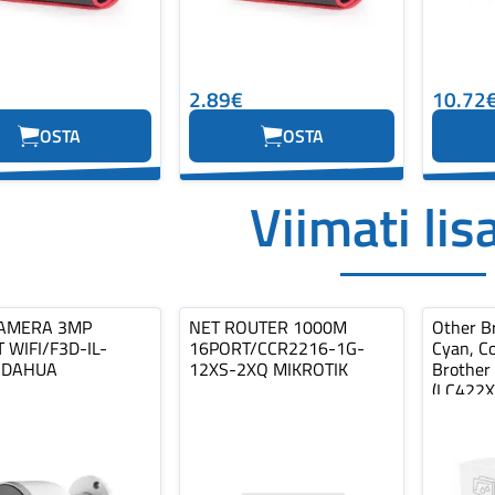
2.89€
10.72
OSTA
OSTA
Viimati lis
AMERA 3MP
NET ROUTER 1000M
Other Br
 WIFI/F3D-IL-
16PORT/CCR2216-1G-
Cyan, C
 DAHUA
12XS-2XQ MIKROTIK
Brother
(LC422X