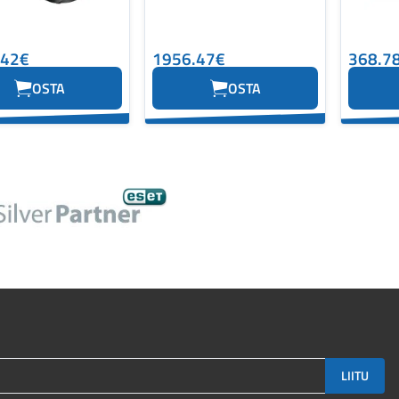
.42€
1956.47€
368.7
OSTA
OSTA
LIITU