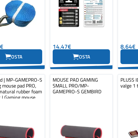
0€
14.47€
8.64€
OSTA
OSTA
rd | MP-GAMEPRO-S
MOUSE PAD GAMING
PLUSS ID
 mouse pad PRO,
SMALL PRO/MP-
valge 1 
 natural rubber foam
GAMEPRO-S GEMBIRD
ic | Gaming mouse