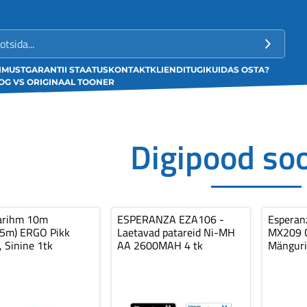
LIMUST
GARANTII STAATUS
KONTAKT
KLIENDITUGI
KUIDAS OSTA?
G VS ORIGINAAL TOONER
Digipood so
arihm 10m
ESPERANZA EZA106 -
Espera
,5m) ERGO Pikk
Laetavad patareid Ni-MH
MX209 C
, Sinine 1tk
AA 2600MAH 4 tk
Mänguri