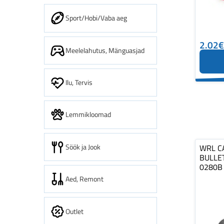
Sport/Hobi/Vaba aeg
2.02€
Meelelahutus, Mänguasjad
Ilu, Tervis
Lemmikloomad
Söök ja Jook
WRL C
BULLET
0280B
Aed, Remont
Outlet