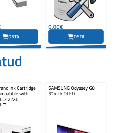
€
0.00€
OSTA
OSTA
atud
and Ink Cartridge
SAMSUNG Odyssey G8
ompatible with
32inch OLED
 LC422XL
LC)