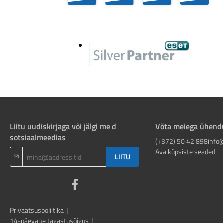
Liitu uudiskirjaga või jälgi meid
Võta meiega ühend
sotsiaalmeedias
(+372) 50 42 898
info
Ava küpsiste seaded
LIITU
Privaatsuspoliitika
|
14-päevane tagastusõigus
|