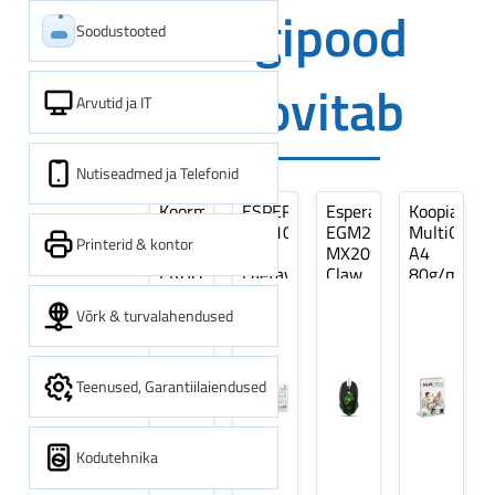
Digipood
Soodustooted
soovitab
Arvutid ja IT
Nutiseadmed ja Telefonid
Koormarihm
ESPERANZA
Esperanza
Koopiapabe
10m
EZA106
EGM209G
MultiOffice
Printerid & kontor
(9,5+0,5m)
-
MX209
A4
ERGO
Laetavad
Claw
80g/m2,
Pikk
patareid
Optiline
500
pinguti,
Ni-
Mänguri
lehte
Võrk & turvalahendused
Sinine
MH
Hiir
3Re
1tk
AA
(kogus
2600MAH
5
Teenused, Garantiilaiendused
4 tk
pakki)
Kodutehnika