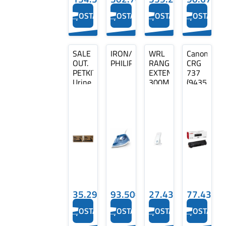
OSTA
OSTA
OSTA
OSTA
SALE
IRON/DST3031/20
WRL
Canon
OUT.
PHILIPS
RANGE
CRG
PETKIT
EXTENDER
737
Urine
300MBPS/TL-
(9435B002
Monitor
WA850RE
Toner
Cat
TP-
Cartridge,
Litter,
LINK
Black
4
(SPEC)
bags |
DAMAGED
PACKAGING
35.29€
93.50€
27.43€
77.43€
OSTA
OSTA
OSTA
OSTA