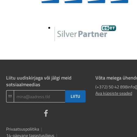
Liitu uudiskirjaga või jälgi meid
Võta meiega ühend
sotsiaalmeedias
(+372) 50 42 898
info
Ava küpsiste seaded
LIITU
Privaatsuspoliitika
|
14-päevane tagastusõigus
|