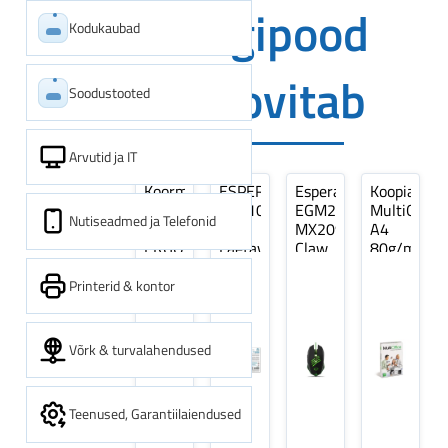
Digipood
Kodukaubad
soovitab
Soodustooted
Arvutid ja IT
Koormarihm
ESPERANZA
Esperanza
Koopiapabe
10m
EZA106
EGM209G
MultiOffice
Nutiseadmed ja Telefonid
(9,5+0,5m)
-
MX209
A4
ERGO
Laetavad
Claw
80g/m2,
Pikk
patareid
Optiline
500
pinguti,
Ni-
Mänguri
lehte
Printerid & kontor
Sinine
MH
Hiir
3Re
1tk
AA
(kogus
2600MAH
5
Võrk & turvalahendused
4 tk
pakki)
Teenused, Garantiilaiendused