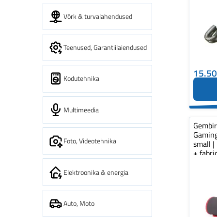
Võrk & turvalahendused
Teenused, Garantiilaiendused
15.5
Kodutehnika
Multimeedia
Gembi
Gaming
Foto, Videotehnika
small |
+ fabr
pad...
Elektroonika & energia
Auto, Moto