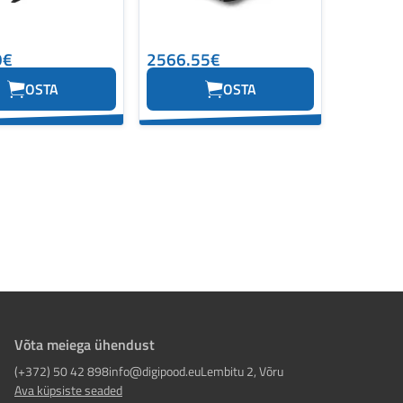
9€
2566.55€
OSTA
OSTA
Võta meiega ühendust
(+372) 50 42 898
info@digipood.eu
Lembitu 2, Võru
Ava küpsiste seaded