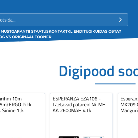
LIMUST
GARANTII STAATUS
KONTAKT
KLIENDITUGI
KUIDAS OSTA?
G VS ORIGINAAL TOONER
Digipood so
arihm 10m
ESPERANZA EZA106 -
Espera
,5m) ERGO Pikk
Laetavad patareid Ni-MH
MX209 C
, Sinine 1tk
AA 2600MAH 4 tk
Mänguri