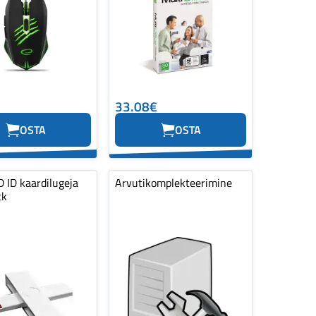
33.08€
OSTA
OSTA
 ID kaardilugeja
Arvutikomplekteerimine
tk