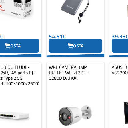
4€
54.51€
39.33
OSTA
OSTA
 UBIQUITI UDB-
WRL CAMERA 3MP
ASUS T
 7xRJ-45 ports RJ-
BULLET WIFI/F3D-IL-
VG279Q
ts Type 2.5G
0280B DAHUA
et (100/1000/2500)
…