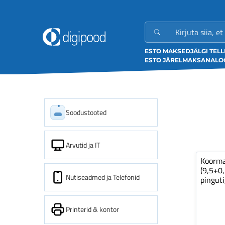
ESTO MAKSED
JÄLGI TEL
ESTO JÄRELMAKS
ANALOO
Soodustooted
Arvutid ja IT
Koorm
(9,5+0
Nutiseadmed ja Telefonid
pinguti
Printerid & kontor