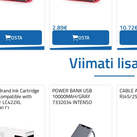
2.89€
10.72
OSTA
OSTA
Viimati lis
Brand Ink Cartridge
POWER BANK USB
CABLE 
Compatible with
10000MAH/GRAY
RJ45/2
r LC422XL
7332034 INTENSO
XLC)