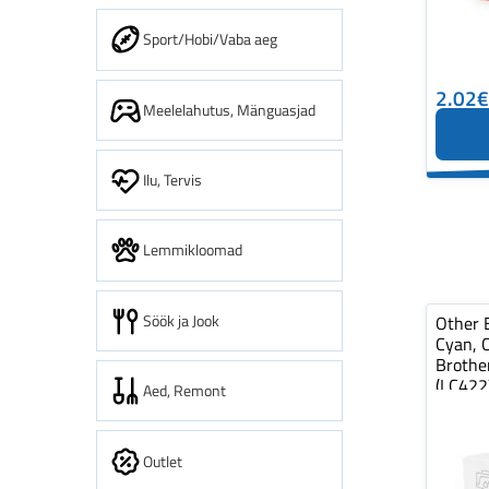
Sport/Hobi/Vaba aeg
2.02€
Meelelahutus, Mänguasjad
Ilu, Tervis
Lemmikloomad
Söök ja Jook
Other 
Cyan, 
Brothe
(LC422
Aed, Remont
Outlet