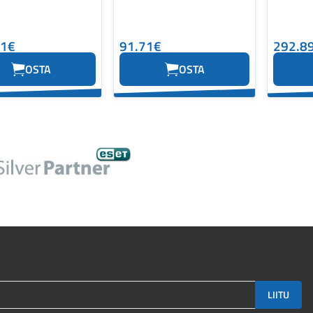
21€
91.71€
292.8
OSTA
OSTA
LIITU