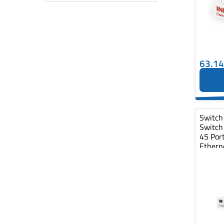
63.1
Switch
Switch
45 Por
Ethern
1x10G