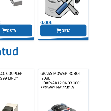
€
0.00€
OSTA
OSTA
atud
ACC COUPLER
GRASS MOWER ROBOT
5999 LINDY
I208E
LIDAR/AA12.04.03.0001
SEGWAY NAVIMOW