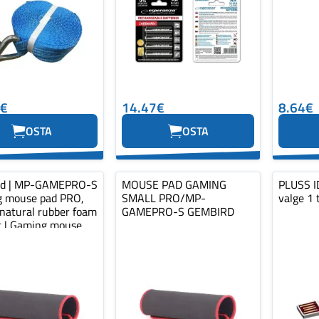
0€
14.47€
8.64€
OSTA
OSTA
rd | MP-GAMEPRO-S
MOUSE PAD GAMING
PLUSS ID
 mouse pad PRO,
SMALL PRO/MP-
valge 1 
 natural rubber foam
GAMEPRO-S GEMBIRD
ic | Gaming mouse