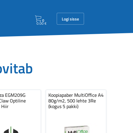
Logi sisse
0
0.00
€
ovitab
nza EGM209G
Koopiapaber MultiOffice A4
law Optiline
80g/m2, 500 lehte 3Re
 Hiir
(kogus 5 pakki)