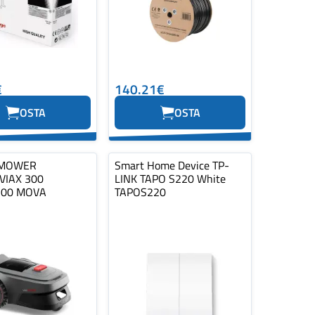
€
140.21€
OSTA
OSTA
 MOWER
Smart Home Device TP-
VIAX 300
LINK TAPO S220 White
00 MOVA
TAPOS220