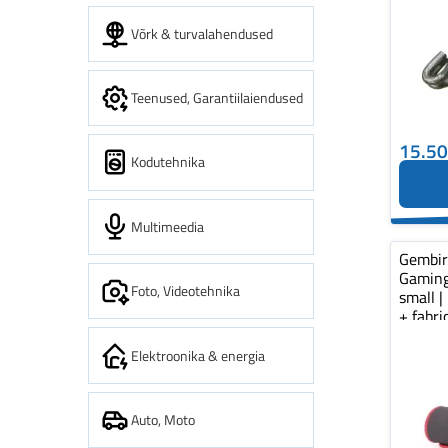
Võrk & turvalahendused
Teenused, Garantiilaiendused
15.5
Kodutehnika
Multimeedia
Gembi
Gaming
Foto, Videotehnika
small |
+ fabr
pad...
Elektroonika & energia
Auto, Moto