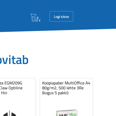
Logi sisse
0
0.00
€
ovitab
nza EGM209G
Koopiapaber MultiOffice A4
law Optiline
80g/m2, 500 lehte 3Re
 Hiir
(kogus 5 pakki)