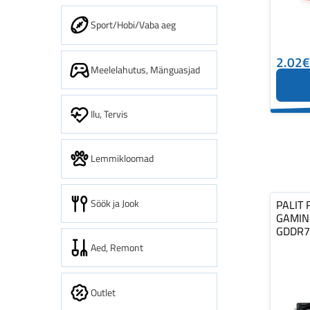
Sport/Hobi/Vaba aeg
2.02€
Meelelahutus, Mänguasjad
Ilu, Tervis
Lemmikloomad
Söök ja Jook
PALIT 
GAMIN
GDDR7
Aed, Remont
Outlet