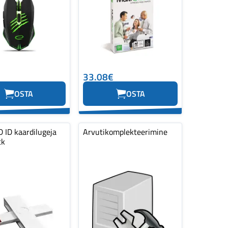
33.08€
OSTA
OSTA
 ID kaardilugeja
Arvutikomplekteerimine
tk