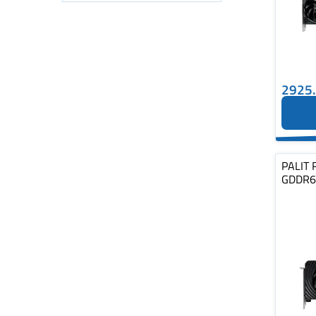
2925
PALIT 
GDDR6 