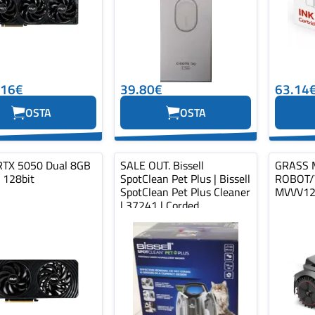
.16€
39.80€
63.14
OSTA
OSTA
RTX 5050 Dual 8GB
SALE OUT. Bissell
GRASS
128bit
SpotClean Pet Plus | Bissell
ROBOT/
SpotClean Pet Plus Cleaner
MVVV12
| 37241 | Corded
operating...