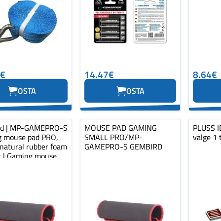
0€
14.47€
8.64€
OSTA
OSTA
rd | MP-GAMEPRO-S
MOUSE PAD GAMING
PLUSS ID
 mouse pad PRO,
SMALL PRO/MP-
valge 1 
 natural rubber foam
GAMEPRO-S GEMBIRD
ic | Gaming mouse