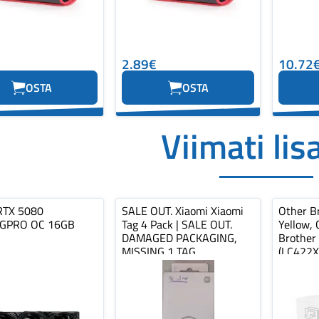
2.89€
10.72
OSTA
OSTA
Viimati lis
RTX 5080
SALE OUT. Xiaomi Xiaomi
Other Br
GPRO OC 16GB
Tag 4 Pack | SALE OUT.
Yellow, 
DAMAGED PACKAGING,
Brother
MISSING 1 TAG
(LC422X