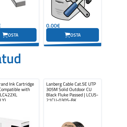
€
0.00€
OSTA
OSTA
atud
and Ink Cartridge
Lanberg Cable Cat.5E UTP
Compatible with
305M Solid Outdoor CU
 LC422XL
Black Fluke Passed | LCU5-
LY)
21CU-0305-BK