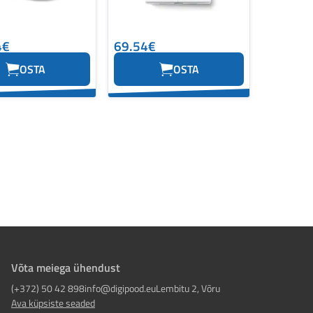
4€
69.54€
OSTA
OSTA
Võta meiega ühendust
(+372) 50 42 898
info@digipood.eu
Lembitu 2, Võru
Ava küpsiste seaded