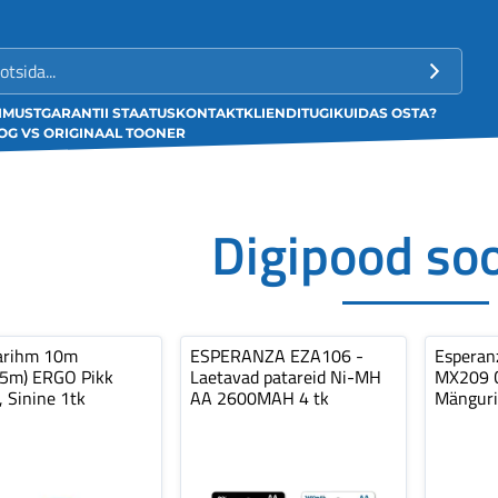
LIMUST
GARANTII STAATUS
KONTAKT
KLIENDITUGI
KUIDAS OSTA?
G VS ORIGINAAL TOONER
Digipood so
arihm 10m
ESPERANZA EZA106 -
Espera
,5m) ERGO Pikk
Laetavad patareid Ni-MH
MX209 C
, Sinine 1tk
AA 2600MAH 4 tk
Mänguri