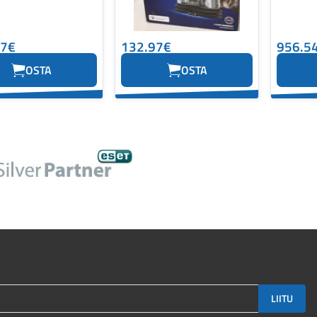
07€
132.97€
956.5
OSTA
OSTA
LIITU