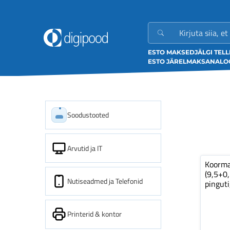
ESTO MAKSED
JÄLGI TEL
ESTO JÄRELMAKS
ANALOO
Soodustooted
Arvutid ja IT
Koorm
(9,5+0
Nutiseadmed ja Telefonid
pinguti
Printerid & kontor