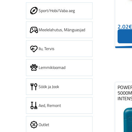
Sport/Hobi/Vaba aeg
2.02€
Meelelahutus, Mänguasjad
Ilu, Tervis
Lemmikloomad
Söök ja Jook
POWER
5000M
INTEN
Aed, Remont
Outlet