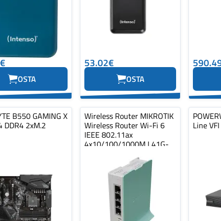
0€
53.02€
590.4
OSTA
OSTA
YTE B550 GAMING X
Wireless Router MIKROTIK
POWERW
4 DDR4 2xM.2
Wireless Router Wi-Fi 6
Line VFI
IEEE 802.11ax
4x10/100/1000M L41G-
2AXD