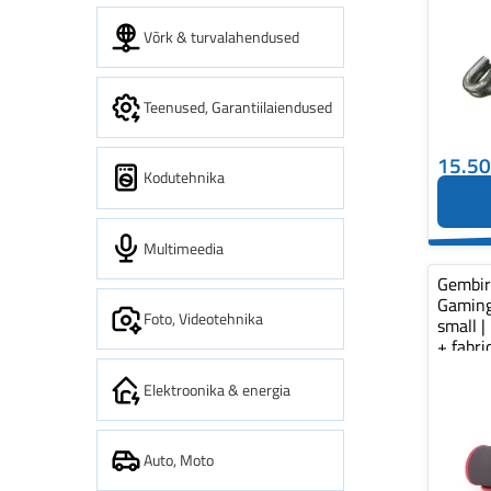
Võrk & turvalahendused
Teenused, Garantiilaiendused
15.5
Kodutehnika
Multimeedia
Gembi
Gaming
Foto, Videotehnika
small |
+ fabr
pad...
Elektroonika & energia
Auto, Moto