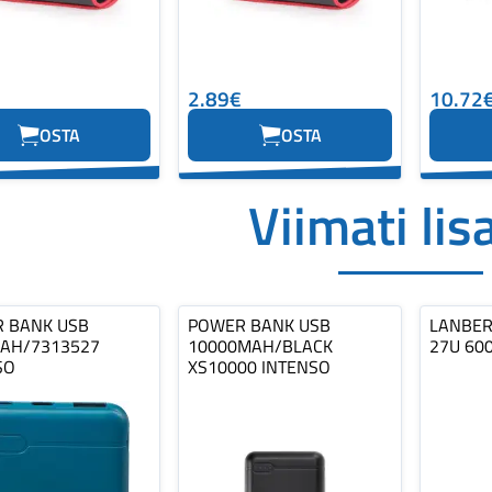
2.89€
10.72
OSTA
OSTA
Viimati lis
 BANK USB
POWER BANK USB
LANBERG
AH/7313527
10000MAH/BLACK
27U 60
SO
XS10000 INTENSO