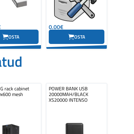
€
0.00€
OSTA
OSTA
atud
 rack cabinet
POWER BANK USB
0x600 mesh
20000MAH/BLACK
XS20000 INTENSO