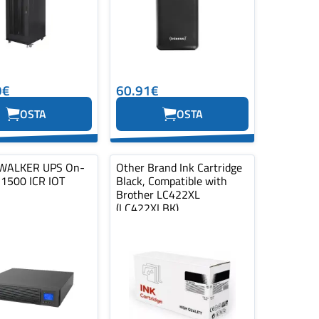
9€
60.91€
OSTA
OSTA
ALKER UPS On-
Other Brand Ink Cartridge
 1500 ICR IOT
Black, Compatible with
Brother LC422XL
(LC422XLBK)