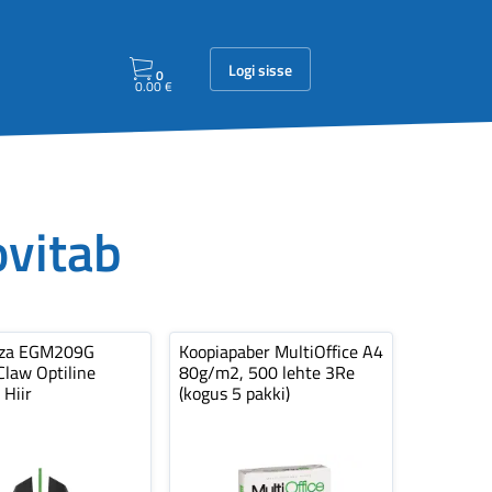
Logi sisse
0
0.00
€
ovitab
nza EGM209G
Koopiapaber MultiOffice A4
law Optiline
80g/m2, 500 lehte 3Re
 Hiir
(kogus 5 pakki)