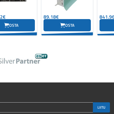
12€
89.18€
841.9
OSTA
OSTA
LIITU