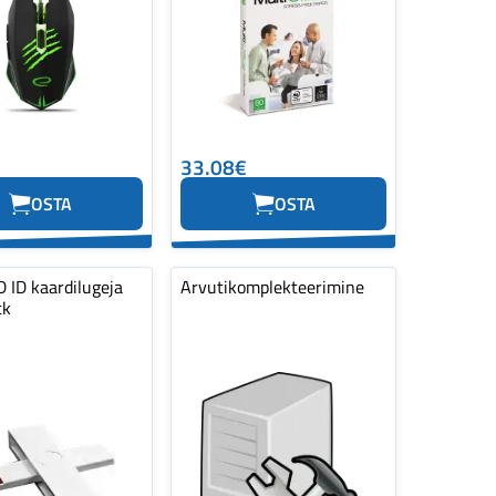
33.08€
OSTA
OSTA
 ID kaardilugeja
Arvutikomplekteerimine
tk