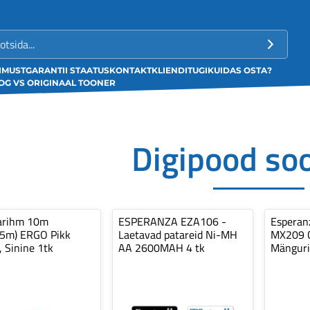
LIMUST
GARANTII STAATUS
KONTAKT
KLIENDITUGI
KUIDAS OSTA?
G VS ORIGINAAL TOONER
Digipood so
arihm 10m
ESPERANZA EZA106 -
Espera
,5m) ERGO Pikk
Laetavad patareid Ni-MH
MX209 C
, Sinine 1tk
AA 2600MAH 4 tk
Mänguri