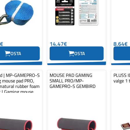
0€
14.47€
8.64€
OSTA
OSTA
rd | MP-GAMEPRO-S
MOUSE PAD GAMING
PLUSS ID
 mouse pad PRO,
SMALL PRO/MP-
valge 1 
 natural rubber foam
GAMEPRO-S GEMBIRD
ic | Gaming mouse