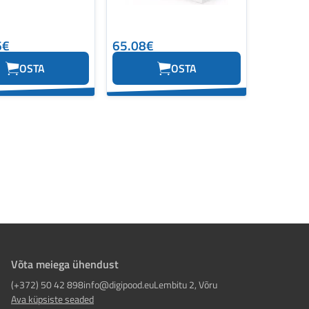
6€
65.08€
OSTA
OSTA
Võta meiega ühendust
(+372) 50 42 898
info@digipood.eu
Lembitu 2, Võru
Ava küpsiste seaded