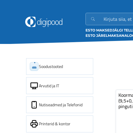
ESTO MAKSED
JÄLGI TEL
ESTO JÄRELMAKS
ANALOO
Soodustooted
Arvutid ja IT
Koorm
(9,5+0
Nutiseadmed ja Telefonid
pinguti
Printerid & kontor