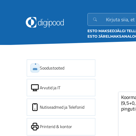
ESTO MAKSED
JÄLGI TEL
ESTO JÄRELMAKS
ANALOO
Soodustooted
Arvutid ja IT
Koorm
(9,5+0
Nutiseadmed ja Telefonid
pinguti
Printerid & kontor