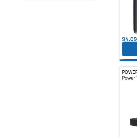
94.0
POWER
Power 