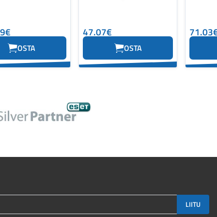
89€
47.07€
71.03
OSTA
OSTA
LIITU