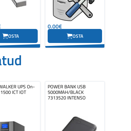
€
0.00€
OSTA
OSTA
atud
ALKER UPS On-
POWER BANK USB
 1500 ICT IOT
5000MAH/BLACK
7313520 INTENSO