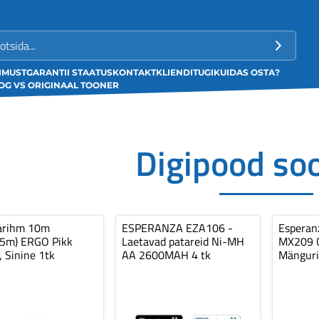
LIMUST
GARANTII STAATUS
KONTAKT
KLIENDITUGI
KUIDAS OSTA?
G VS ORIGINAAL TOONER
Digipood so
arihm 10m
ESPERANZA EZA106 -
Espera
,5m) ERGO Pikk
Laetavad patareid Ni-MH
MX209 C
, Sinine 1tk
AA 2600MAH 4 tk
Mänguri