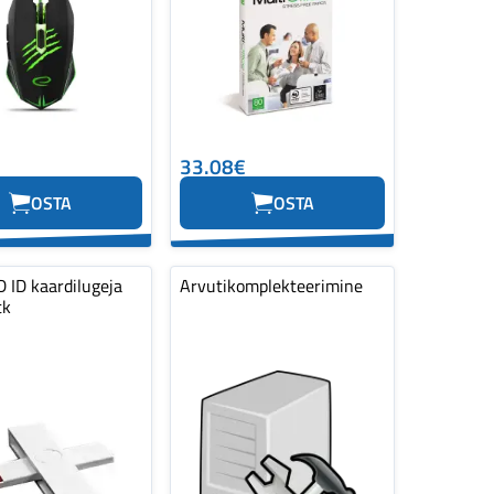
33.08€
OSTA
OSTA
 ID kaardilugeja
Arvutikomplekteerimine
tk