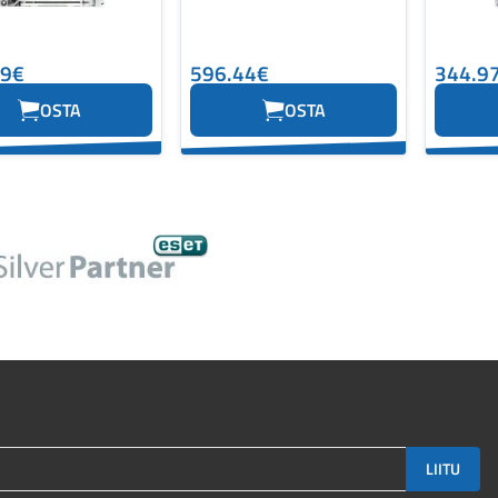
19€
596.44€
344.9
OSTA
OSTA
LIITU