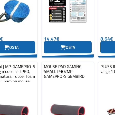
0€
14.47€
8.64€
OSTA
OSTA
rd | MP-GAMEPRO-S
MOUSE PAD GAMING
PLUSS ID
 mouse pad PRO,
SMALL PRO/MP-
valge 1 
 natural rubber foam
GAMEPRO-S GEMBIRD
ic | Gaming mouse