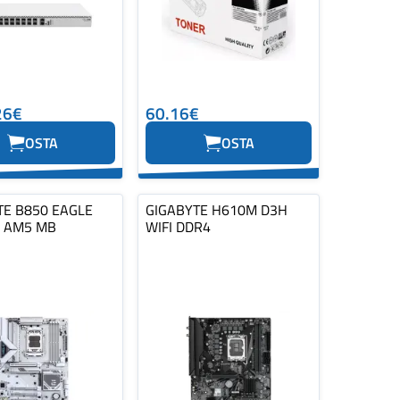
26€
60.16€
OSTA
OSTA
TE B850 EAGLE
GIGABYTE H610M D3H
E AM5 MB
WIFI DDR4