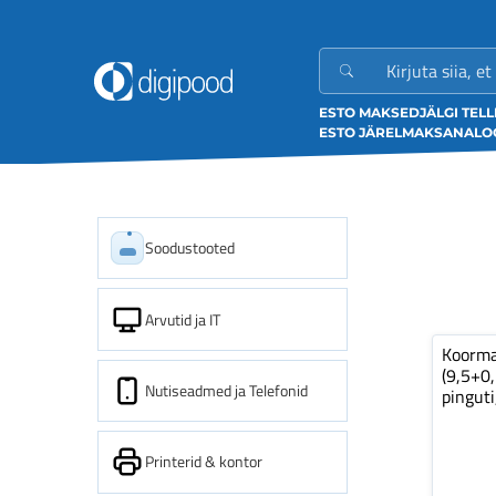
ESTO MAKSED
JÄLGI TEL
ESTO JÄRELMAKS
ANALOO
Soodustooted
Arvutid ja IT
Koorm
(9,5+0
Nutiseadmed ja Telefonid
pinguti
Printerid & kontor