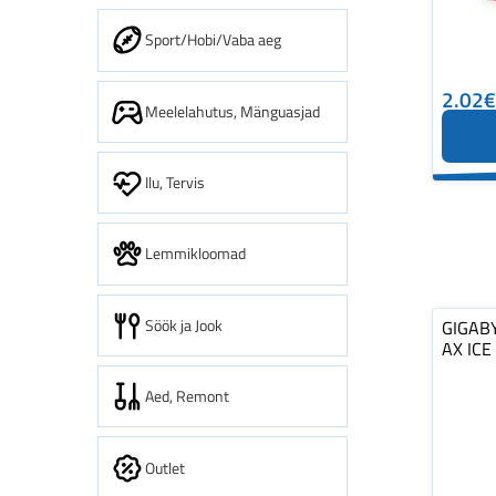
Sport/Hobi/Vaba aeg
2.02€
Meelelahutus, Mänguasjad
Ilu, Tervis
Lemmikloomad
Söök ja Jook
GIGABY
AX ICE
Aed, Remont
Outlet