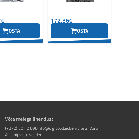
7€
172.36€
OSTA
OSTA
Võta meiega ühendust
(+372) 50 42 898
info@digipood.eu
Lembitu 2, Võru
Ava küpsiste seaded