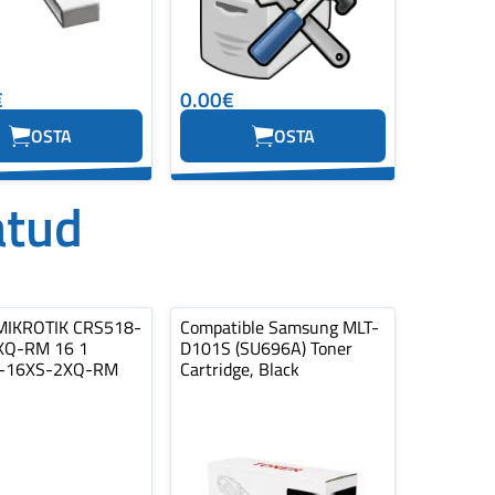
€
0.00€
OSTA
OSTA
atud
MIKROTIK CRS518-
Compatible Samsung MLT-
XQ-RM 16 1
D101S (SU696A) Toner
-16XS-2XQ-RM
Cartridge, Black