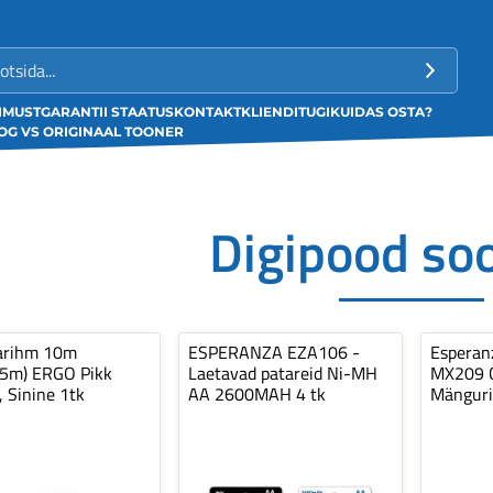
LIMUST
GARANTII STAATUS
KONTAKT
KLIENDITUGI
KUIDAS OSTA?
G VS ORIGINAAL TOONER
Digipood so
arihm 10m
ESPERANZA EZA106 -
Espera
,5m) ERGO Pikk
Laetavad patareid Ni-MH
MX209 C
, Sinine 1tk
AA 2600MAH 4 tk
Mänguri