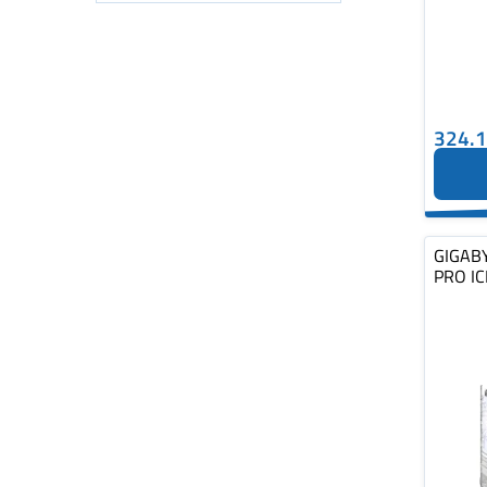
324.
GIGAB
PRO IC