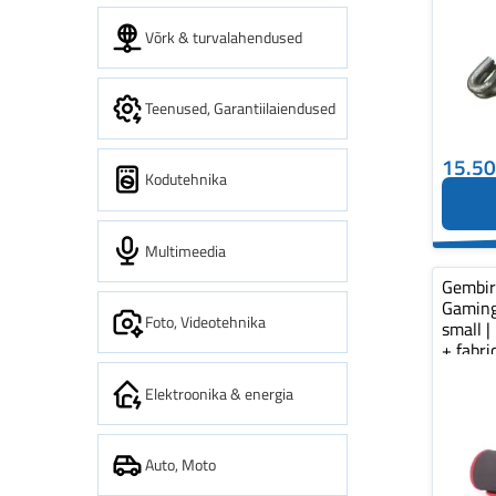
Võrk & turvalahendused
Teenused, Garantiilaiendused
15.5
Kodutehnika
Multimeedia
Gembi
Gaming
Foto, Videotehnika
small |
+ fabr
pad...
Elektroonika & energia
Auto, Moto