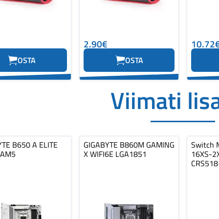
2.90€
10.72
OSTA
OSTA
Viimati lis
TE B650 A ELITE
GIGABYTE B860M GAMING
Switch 
 AM5
X WIFI6E LGA1851
16XS-2
CRS518