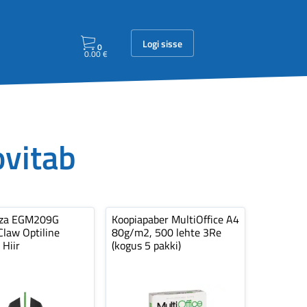
Logi sisse
0
0.00
€
ovitab
nza EGM209G
Koopiapaber MultiOffice A4
law Optiline
80g/m2, 500 lehte 3Re
 Hiir
(kogus 5 pakki)