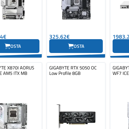
14€
325.62€
1983.
OSTA
OSTA
YTE X870I AORUS
GIGABYTE RTX 5050 OC
GIGABY
E AM5 ITX MB
Low Profile 8GB
WF7 IC