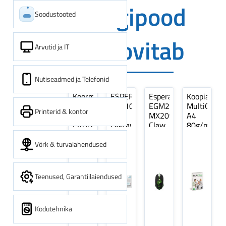
Digipood
Soodustooted
soovitab
Arvutid ja IT
Nutiseadmed ja Telefonid
Koormarihm
ESPERANZA
Esperanza
Koopiapabe
10m
EZA106
EGM209G
MultiOffice
Printerid & kontor
(9,5+0,5m)
-
MX209
A4
ERGO
Laetavad
Claw
80g/m2,
Pikk
patareid
Optiline
500
pinguti,
Ni-
Mänguri
lehte
Võrk & turvalahendused
Sinine
MH
Hiir
3Re
1tk
AA
(kogus
2600MAH
5
Teenused, Garantiilaiendused
4 tk
pakki)
Kodutehnika