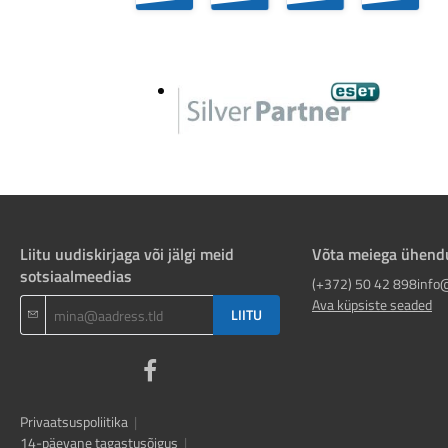
Liitu uudiskirjaga või jälgi meid
Võta meiega ühend
sotsiaalmeedias
(+372) 50 42 898
info
Ava küpsiste seaded
LIITU
Privaatsuspoliitika
|
14-päevane tagastusõigus
|