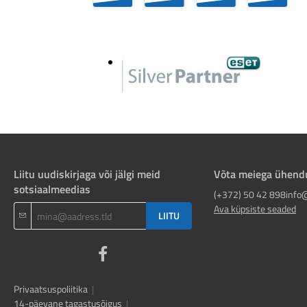
Liitu uudiskirjaga või jälgi meid
Võta meiega ühend
sotsiaalmeedias
(+372) 50 42 898
info
Ava küpsiste seaded
LIITU
Privaatsuspoliitika
|
14-päevane tagastusõigus
|