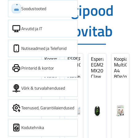
Digipood
Soodustooted
soovitab
Arvutid ja IT
Nutiseadmed ja Telefonid
Koormarihm
ESPERANZA
Esperanza
Koopiapabe
10m
EZA106
EGM209G
MultiOffice
Printerid & kontor
(9,5+0,5m)
-
MX209
A4
ERGO
Laetavad
Claw
80g/m2,
Pikk
patareid
Optiline
500
pinguti,
Ni-
Mänguri
lehte
Võrk & turvalahendused
Sinine
MH
Hiir
3Re
1tk
AA
(kogus
2600MAH
5
Teenused, Garantiilaiendused
4 tk
pakki)
Kodutehnika