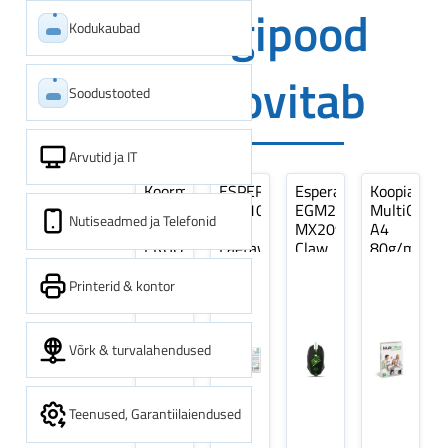
Digipood
Kodukaubad
soovitab
Soodustooted
Arvutid ja IT
Koormarihm
ESPERANZA
Esperanza
Koopiapabe
10m
EZA106
EGM209G
MultiOffice
Nutiseadmed ja Telefonid
(9,5+0,5m)
-
MX209
A4
ERGO
Laetavad
Claw
80g/m2,
Pikk
patareid
Optiline
500
pinguti,
Ni-
Mänguri
lehte
Printerid & kontor
Sinine
MH
Hiir
3Re
1tk
AA
(kogus
2600MAH
5
Võrk & turvalahendused
4 tk
pakki)
Teenused, Garantiilaiendused