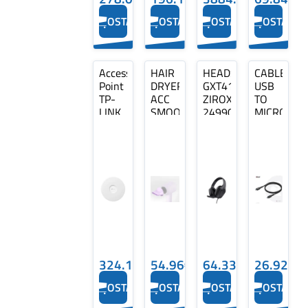
OSTA
OSTA
OSTA
OSTA
Access
HAIR
HEADSET
CABLE
Point
DRYER
GXT415
USB
TP-
ACC
ZIROX/BLACK
TO
LINK
SMOOTH.NOZZLE/AGS1-
24990
MICRO
11000
PURPLE
TRUST
USB
Mbps
DREAME
1M/M/M
IEEE
CAC-
802.11a/b/g
1526
IEEE
CLUB3D
802.11n
IEEE
802.11ac
IEEE
802.11ax
1x2...
324.14€
54.96€
64.33€
26.92€
OSTA
OSTA
OSTA
OSTA