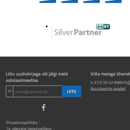
Liitu uudiskirjaga või jälgi meid
Võta meiega ühend
sotsiaalmeedias
(+372) 50 42 898
info
Ava küpsiste seaded
LIITU
Privaatsuspoliitika
|
14-päevane tagastusõigus
|