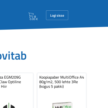
Logi sisse
0
0.00
€
ovitab
nza EGM209G
Koopiapaber MultiOffice A4
law Optiline
80g/m2, 500 lehte 3Re
 Hiir
(kogus 5 pakki)