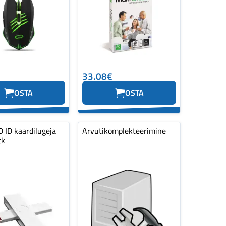
33.08€
OSTA
OSTA
 ID kaardilugeja
Arvutikomplekteerimine
tk