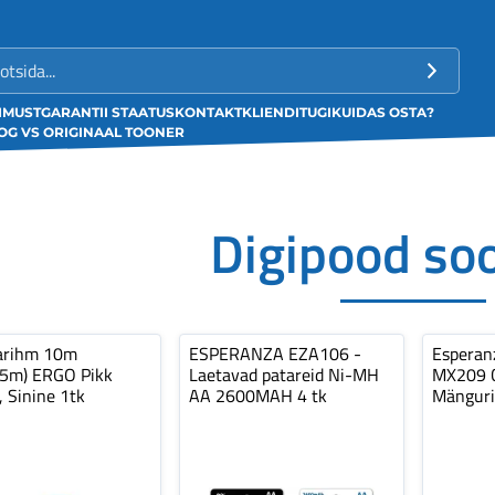
LIMUST
GARANTII STAATUS
KONTAKT
KLIENDITUGI
KUIDAS OSTA?
G VS ORIGINAAL TOONER
Digipood so
arihm 10m
ESPERANZA EZA106 -
Espera
,5m) ERGO Pikk
Laetavad patareid Ni-MH
MX209 C
, Sinine 1tk
AA 2600MAH 4 tk
Mänguri