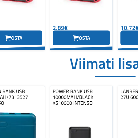
2.89€
10.72
OSTA
OSTA
Viimati lis
 BANK USB
POWER BANK USB
LANBERG
AH/7313527
10000MAH/BLACK
27U 60
SO
XS10000 INTENSO