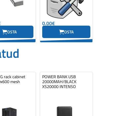
€
0.00€
OSTA
OSTA
atud
 rack cabinet
POWER BANK USB
0x600 mesh
20000MAH/BLACK
XS20000 INTENSO