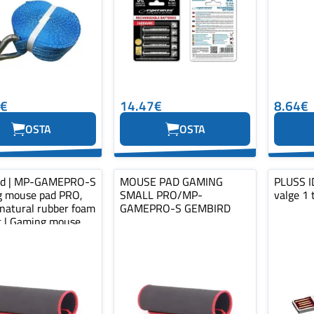
0€
14.47€
8.64€
OSTA
OSTA
rd | MP-GAMEPRO-S
MOUSE PAD GAMING
PLUSS ID
 mouse pad PRO,
SMALL PRO/MP-
valge 1 
 natural rubber foam
GAMEPRO-S GEMBIRD
ic | Gaming mouse