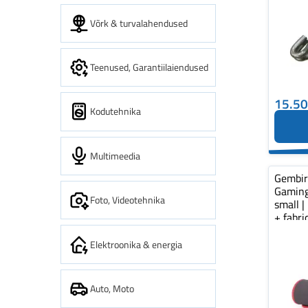
Võrk & turvalahendused
Teenused, Garantiilaiendused
15.5
Kodutehnika
Multimeedia
Gembi
Gaming
Foto, Videotehnika
small |
+ fabr
pad...
Elektroonika & energia
Auto, Moto