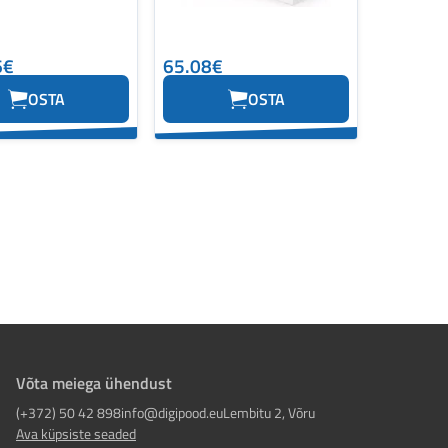
6€
65.08€
OSTA
OSTA
Võta meiega ühendust
(+372) 50 42 898
info@digipood.eu
Lembitu 2, Võru
Ava küpsiste seaded