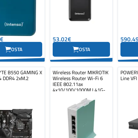
0€
53.02€
590.4
OSTA
OSTA
YTE B550 GAMING X
Wireless Router MIKROTIK
POWERW
4 DDR4 2xM.2
Wireless Router Wi-Fi 6
Line VFI
IEEE 802.11ax
4x10/100/1000M L41G-
2AXD