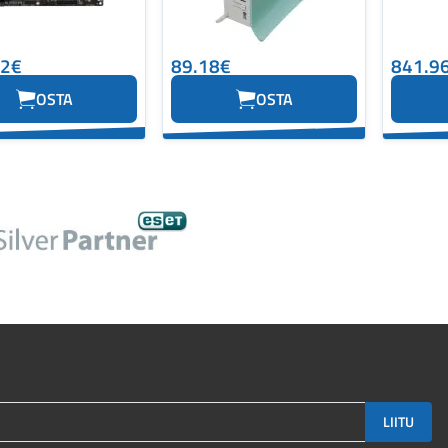
12€
89.18€
841.9
OSTA
OSTA
LIITU