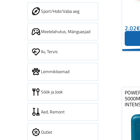
Sport/Hobi/Vaba aeg
2.02€
Meelelahutus, Mänguasjad
Ilu, Tervis
Lemmikloomad
Söök ja Jook
POWER
5000M
INTEN
Aed, Remont
Outlet