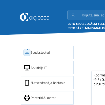
ESTO MAKSED
JÄLGI TEL
ESTO JÄRELMAKS
ANALOO
Soodustooted
Arvutid ja IT
Koorm
(9,5+0
Nutiseadmed ja Telefonid
pinguti
Printerid & kontor