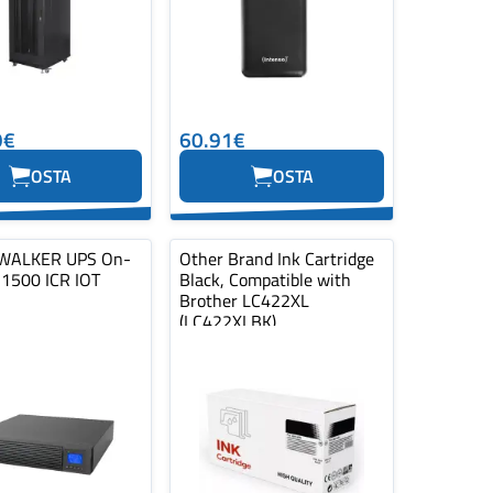
9€
60.91€
OSTA
OSTA
ALKER UPS On-
Other Brand Ink Cartridge
 1500 ICR IOT
Black, Compatible with
Brother LC422XL
(LC422XLBK)