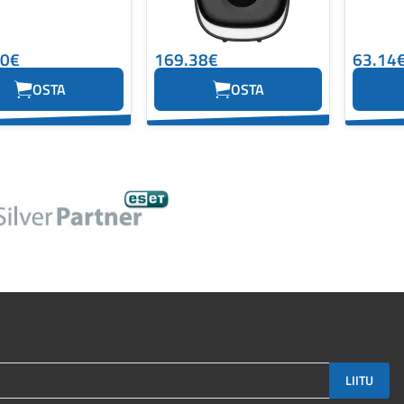
90€
169.38€
63.14
OSTA
OSTA
LIITU