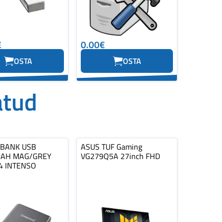
€
0.00€
OSTA
OSTA
atud
BANK USB
ASUS TUF Gaming
AH MAG/GREY
VG279Q5A 27inch FHD
4 INTENSO