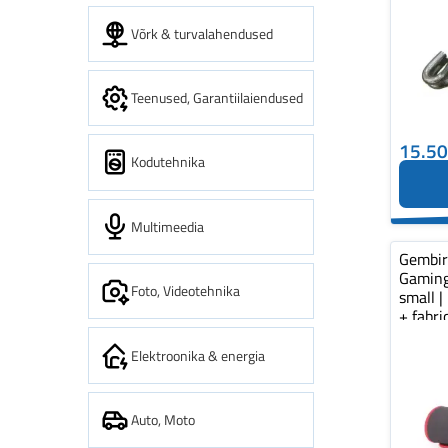
Võrk & turvalahendused
Teenused, Garantiilaiendused
15.5
Kodutehnika
Multimeedia
Gembi
Gaming
Foto, Videotehnika
small |
+ fabr
pad...
Elektroonika & energia
Auto, Moto