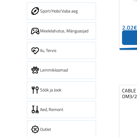
Sport/Hobi/Vaba aeg
2.02€
Meelelahutus, Mänguasjad
Ilu, Tervis
Lemmikloomad
Söök ja Jook
CABLE 
OM3/2
Aed, Remont
Outlet