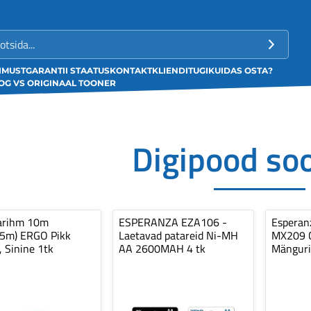
LIMUST
GARANTII STAATUS
KONTAKT
KLIENDITUGI
KUIDAS OSTA?
G VS ORIGINAAL TOONER
Digipood so
arihm 10m
ESPERANZA EZA106 -
Espera
,5m) ERGO Pikk
Laetavad patareid Ni-MH
MX209 C
, Sinine 1tk
AA 2600MAH 4 tk
Mänguri