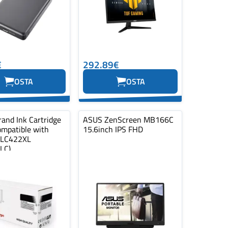
€
292.89€
OSTA
OSTA
and Ink Cartridge
ASUS ZenScreen MB166C
ompatible with
15.6inch IPS FHD
 LC422XL
LC)