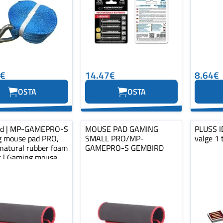
0€
14.47€
8.64€
OSTA
OSTA
rd | MP-GAMEPRO-S
MOUSE PAD GAMING
PLUSS ID
 mouse pad PRO,
SMALL PRO/MP-
valge 1 
 natural rubber foam
GAMEPRO-S GEMBIRD
ic | Gaming mouse