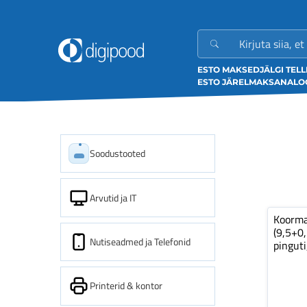
ESTO MAKSED
JÄLGI TEL
ESTO JÄRELMAKS
ANALOO
Soodustooted
Arvutid ja IT
Koorm
(9,5+0
Nutiseadmed ja Telefonid
pinguti
Printerid & kontor