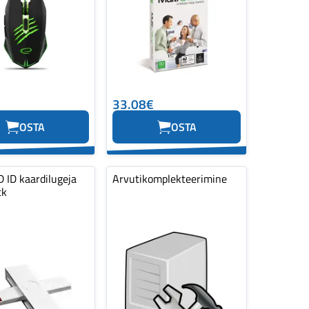
33.08€
OSTA
OSTA
 ID kaardilugeja
Arvutikomplekteerimine
tk