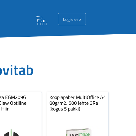
Logi sisse
0
0.00
€
ovitab
nza EGM209G
Koopiapaber MultiOffice A4
law Optiline
80g/m2, 500 lehte 3Re
 Hiir
(kogus 5 pakki)