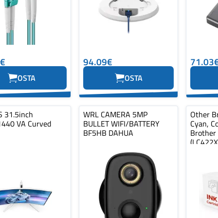
0€
94.09€
71.03
OSTA
OSTA
S 31.5inch
WRL CAMERA 5MP
Other Br
440 VA Curved
BULLET WIFI/BATTERY
Cyan, C
BF5HB DAHUA
Brother
(LC422X