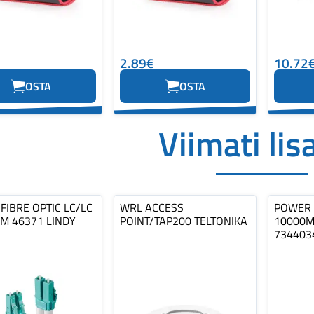
2.89€
10.72
OSTA
OSTA
Viimati lis
FIBRE OPTIC LC/LC
WRL ACCESS
POWER 
M 46371 LINDY
POINT/TAP200 TELTONIKA
10000M
734403