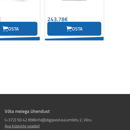
€
243.78€
OSTA
OSTA
Võta meiega ühendust
(+372) 50 42 898
info@digipood.eu
Lembitu 2, Võru
Ava küpsiste seaded