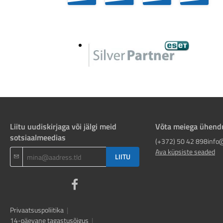
Liitu uudiskirjaga või jälgi meid
Võta meiega ühend
sotsiaalmeedias
(+372) 50 42 898
info
Ava küpsiste seaded
LIITU
Privaatsuspoliitika
|
14-päevane tagastusõigus
|