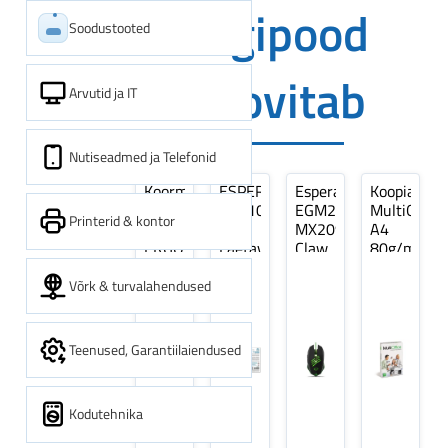
Digipood
Soodustooted
soovitab
Arvutid ja IT
Nutiseadmed ja Telefonid
Koormarihm
ESPERANZA
Esperanza
Koopiapabe
10m
EZA106
EGM209G
MultiOffice
Printerid & kontor
(9,5+0,5m)
-
MX209
A4
ERGO
Laetavad
Claw
80g/m2,
Pikk
patareid
Optiline
500
pinguti,
Ni-
Mänguri
lehte
Võrk & turvalahendused
Sinine
MH
Hiir
3Re
1tk
AA
(kogus
2600MAH
5
Teenused, Garantiilaiendused
4 tk
pakki)
Kodutehnika