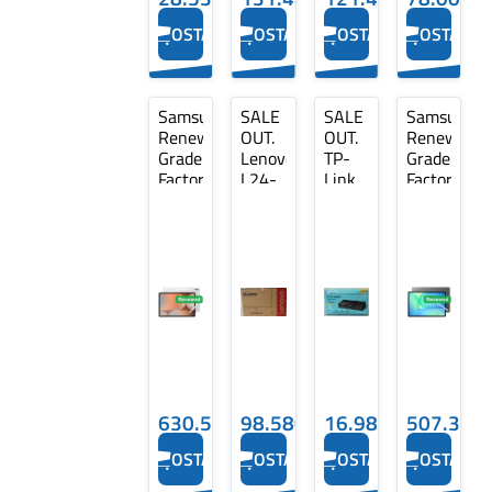
OSTA
OSTA
OSTA
OSTA
Samsung
SALE
SALE
Samsung
Renewed
OUT.
OUT.
Renewed
Grade
Lenovo
TP-
Grade
Factory-
L24-
Link
Factory-
sealed
4C
LS1008G
sealed
|
23.8
Switch
|
Galaxy
IPS
Unmanaged,
Galaxy
Tab
1920x1080/16:9/250
Desktop,8xGigabit
Tab
S10+
nits/HDMI/Grey/3Y
RJ45
S10
|
Warranty
Ports,
FE + |
Platinum
|
Plastic
Gray |
Silver
SALE
case |
128
| 256
OUT.
SALE
GB |
GB |
L24-
OUT.
Android
Android
4C |...
D...
630.55€
98.58€
16.98€
507.34€
OSTA
OSTA
OSTA
OSTA