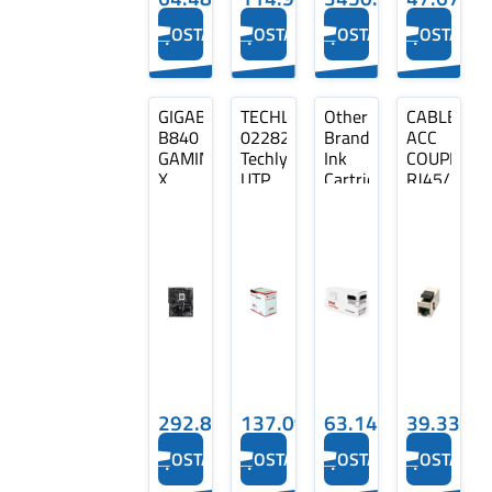
OSTA
OSTA
OSTA
OSTA
GIGABYTE
TECHLYPRO
Other
CABLE
B840
022823
Brand
ACC
GAMING
TechlyPro
Ink
COUPLER
X
UTP
Cartridge
RJ45/2599
WF6E
Cat6
Cyan,
LINDY
bulk
Compatible
with
Brother
LC422XL
(LC422XLC)
292.89€
137.09€
63.14€
39.33€
OSTA
OSTA
OSTA
OSTA