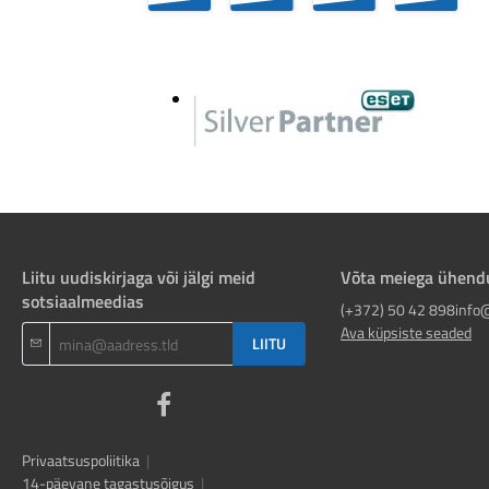
Liitu uudiskirjaga või jälgi meid
Võta meiega ühend
sotsiaalmeedias
(+372) 50 42 898
info
Ava küpsiste seaded
LIITU
Privaatsuspoliitika
|
14-päevane tagastusõigus
|