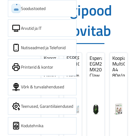
Digipood
Soodustooted
soovitab
Arvutid ja IT
Nutiseadmed ja Telefonid
Koormarihm
ESPERANZA
Esperanza
Koopiapabe
10m
EZA106
EGM209G
MultiOffice
Printerid & kontor
(9,5+0,5m)
-
MX209
A4
ERGO
Laetavad
Claw
80g/m2,
Pikk
patareid
Optiline
500
pinguti,
Ni-
Mänguri
lehte
Võrk & turvalahendused
Sinine
MH
Hiir
3Re
1tk
AA
(kogus
2600MAH
5
Teenused, Garantiilaiendused
4 tk
pakki)
Kodutehnika