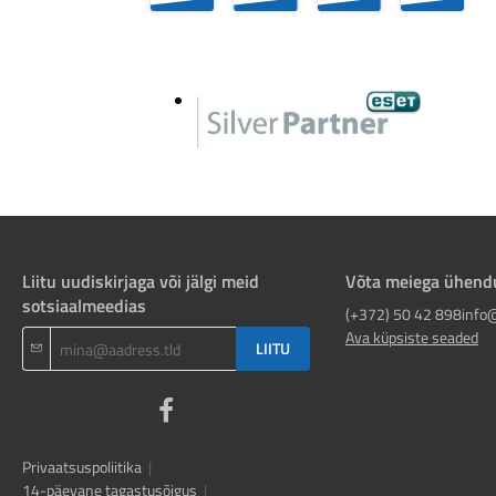
256
GB |
In...
Liitu uudiskirjaga või jälgi meid
Võta meiega ühend
sotsiaalmeedias
(+372) 50 42 898
info
Ava küpsiste seaded
LIITU
Privaatsuspoliitika
|
14-päevane tagastusõigus
|