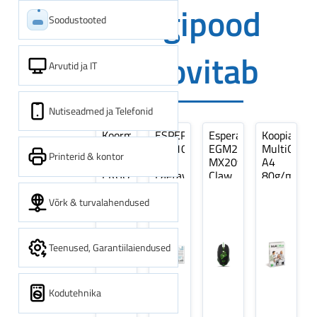
Digipood
Soodustooted
soovitab
Arvutid ja IT
Nutiseadmed ja Telefonid
Koormarihm
ESPERANZA
Esperanza
Koopiapabe
10m
EZA106
EGM209G
MultiOffice
Printerid & kontor
(9,5+0,5m)
-
MX209
A4
ERGO
Laetavad
Claw
80g/m2,
Pikk
patareid
Optiline
500
pinguti,
Ni-
Mänguri
lehte
Võrk & turvalahendused
Sinine
MH
Hiir
3Re
1tk
AA
(kogus
2600MAH
5
Teenused, Garantiilaiendused
4 tk
pakki)
Kodutehnika