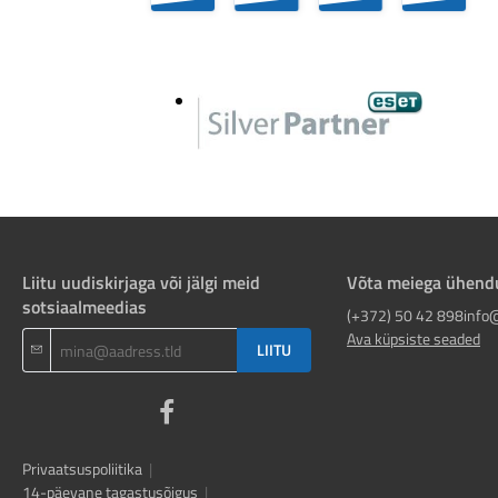
Liitu uudiskirjaga või jälgi meid
Võta meiega ühend
sotsiaalmeedias
(+372) 50 42 898
info
Ava küpsiste seaded
LIITU
Privaatsuspoliitika
|
14-päevane tagastusõigus
|