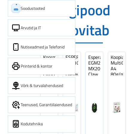
Digipood
Soodustooted
soovitab
Arvutid ja IT
Nutiseadmed ja Telefonid
Koormarihm
ESPERANZA
Esperanza
Koopiapabe
10m
EZA106
EGM209G
MultiOffice
Printerid & kontor
(9,5+0,5m)
-
MX209
A4
ERGO
Laetavad
Claw
80g/m2,
Pikk
patareid
Optiline
500
pinguti,
Ni-
Mänguri
lehte
Võrk & turvalahendused
Sinine
MH
Hiir
3Re
1tk
AA
(kogus
2600MAH
5
Teenused, Garantiilaiendused
4 tk
pakki)
Kodutehnika