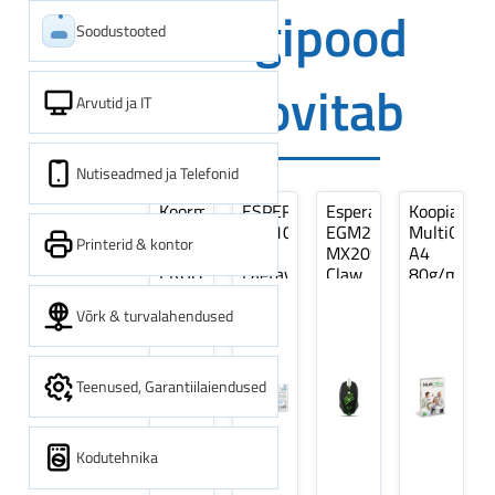
Digipood
Soodustooted
soovitab
Arvutid ja IT
Nutiseadmed ja Telefonid
Koormarihm
ESPERANZA
Esperanza
Koopiapabe
10m
EZA106
EGM209G
MultiOffice
Printerid & kontor
(9,5+0,5m)
-
MX209
A4
ERGO
Laetavad
Claw
80g/m2,
Pikk
patareid
Optiline
500
pinguti,
Ni-
Mänguri
lehte
Võrk & turvalahendused
Sinine
MH
Hiir
3Re
1tk
AA
(kogus
2600MAH
5
Teenused, Garantiilaiendused
4 tk
pakki)
Kodutehnika