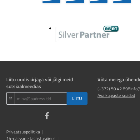
Liitu uudiskirjaga või jälgi meid
Võta meiega ühend
sotsiaalmeedias
(+372) 50 42 898
info
Ava küpsiste seaded
LIITU
Privaatsuspoliitika
|
14-päevane tagastusõigus
|