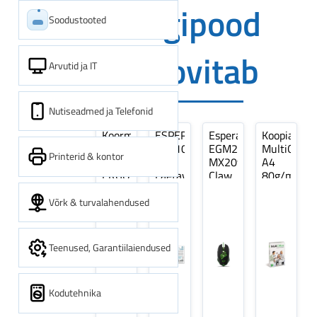
Digipood
Soodustooted
soovitab
Arvutid ja IT
Nutiseadmed ja Telefonid
Koormarihm
ESPERANZA
Esperanza
Koopiapabe
10m
EZA106
EGM209G
MultiOffice
Printerid & kontor
(9,5+0,5m)
-
MX209
A4
ERGO
Laetavad
Claw
80g/m2,
Pikk
patareid
Optiline
500
pinguti,
Ni-
Mänguri
lehte
Võrk & turvalahendused
Sinine
MH
Hiir
3Re
1tk
AA
(kogus
2600MAH
5
Teenused, Garantiilaiendused
4 tk
pakki)
Kodutehnika