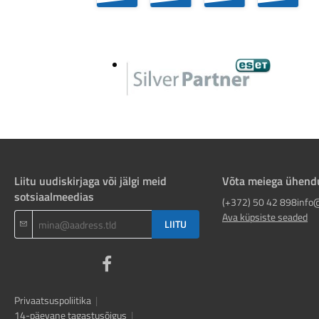
Liitu uudiskirjaga või jälgi meid
Võta meiega ühend
sotsiaalmeedias
(+372) 50 42 898
info
Ava küpsiste seaded
LIITU
Privaatsuspoliitika
|
14-päevane tagastusõigus
|