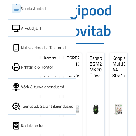
Digipood
Soodustooted
soovitab
Arvutid ja IT
Nutiseadmed ja Telefonid
Koormarihm
ESPERANZA
Esperanza
Koopiapabe
10m
EZA106
EGM209G
MultiOffice
Printerid & kontor
(9,5+0,5m)
-
MX209
A4
ERGO
Laetavad
Claw
80g/m2,
Pikk
patareid
Optiline
500
pinguti,
Ni-
Mänguri
lehte
Võrk & turvalahendused
Sinine
MH
Hiir
3Re
1tk
AA
(kogus
2600MAH
5
Teenused, Garantiilaiendused
4 tk
pakki)
Kodutehnika