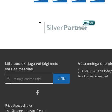
Liitu uudiskirjaga või jälgi meid
Võta meiega ühend
sotsiaalmeedias
(+372) 50 42 898
info
Ava küpsiste seaded
LIITU
Privaatsuspoliitika
|
14-päevane tagastusõigus
|